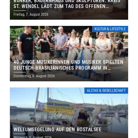
BUNKER, BAUERNHAUS UND SKULPTUREN: KREIS
ST. WENDEL LÄDT ZUM TAG DES OFFENEN
DENKMALS EIN
Freitag, 7. August 2026
KULTUR & LIFESTYLE
40 JUNGE MUSIKERINNEN UND MUSIKER SPIELTEN
DEUTSCH-BRASILIANISCHES PROGRAMM IN
THOLEY
Donnerstag, 6. August 2026
ALLTAG & GESELLSCHAFT
WELTUMSEGELUNG AUF DEN BOSTALSEE
Mittwoch, 5. August 2026