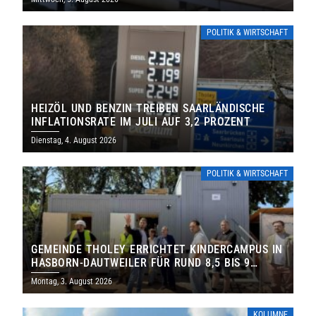
POLITIK & WIRTSCHAFT
HEIZÖL UND BENZIN TREIBEN SAARLÄNDISCHE
INFLATIONSRATE IM JULI AUF 3,2 PROZENT
Dienstag, 4. August 2026
POLITIK & WIRTSCHAFT
GEMEINDE THOLEY ERRICHTET KINDERCAMPUS IN
HASBORN-DAUTWEILER FÜR RUND 8,5 BIS 9
MILLIONEN EURO
Montag, 3. August 2026
KOLUMNE