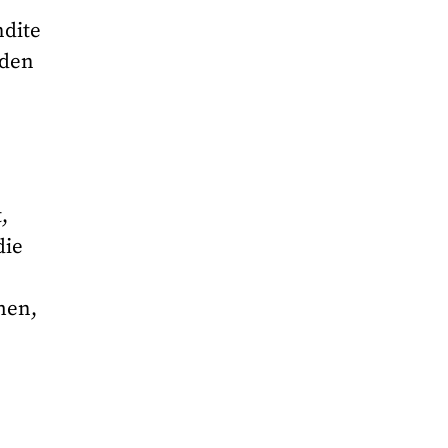
ndite
 den
,
die
men,