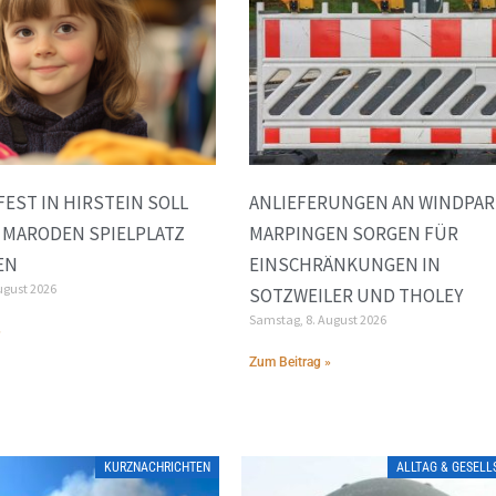
FEST IN HIRSTEIN SOLL
ANLIEFERUNGEN AN WINDPAR
 MARODEN SPIELPLATZ
MARPINGEN SORGEN FÜR
EN
EINSCHRÄNKUNGEN IN
ugust 2026
SOTZWEILER UND THOLEY
Samstag, 8. August 2026
»
Zum Beitrag »
KURZNACHRICHTEN
ALLTAG & GESEL