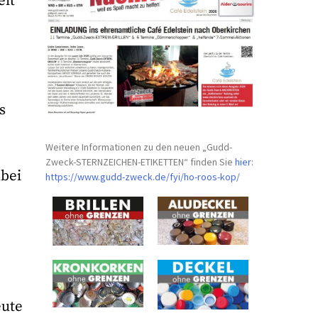
eit
s
Weitere Informationen zu den neuen „Gudd-
Zweck-STERNZEICHEN-
ETIKETTEN“ finden Sie
hier
:
abei
https://www.gudd-zweck.de/fyi/
ho-roos-kop/
eute