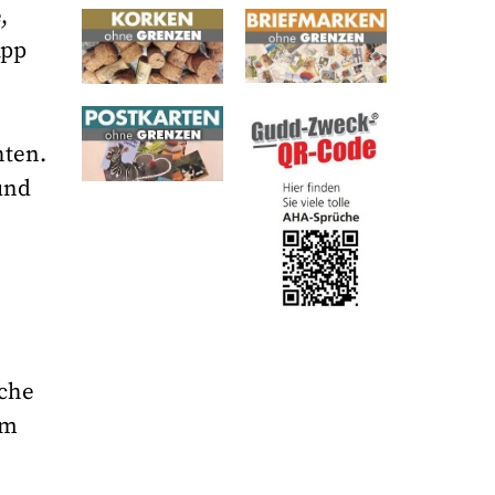
,
App
hten.
und
sche
um