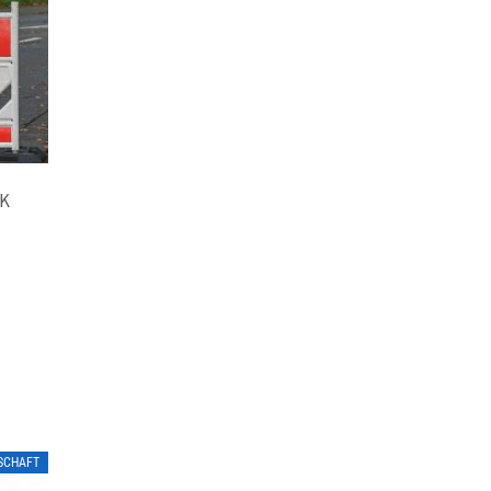
K
LSCHAFT