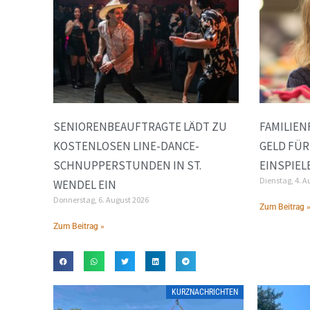
SENIORENBEAUFTRAGTE LÄDT ZU
FAMILIEN
KOSTENLOSEN LINE-DANCE-
GELD FÜR
SCHNUPPERSTUNDEN IN ST.
EINSPIEL
Dienstag, 4. A
WENDEL EIN
Donnerstag, 6. August 2026
Zum Beitrag 
Zum Beitrag »
KURZNACHRICHTEN