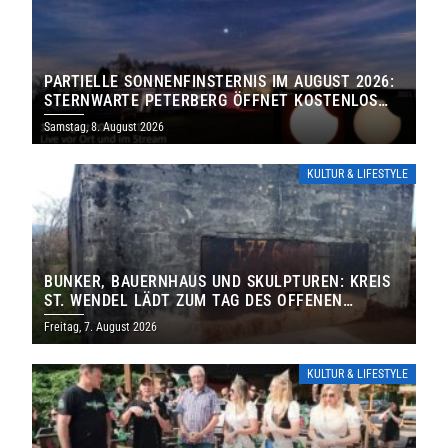
PARTIELLE SONNENFINSTERNIS IM AUGUST 2026:
STERNWARTE PETERBERG ÖFFNET KOSTENLOS
IHRE TORE
Samstag, 8. August 2026
KULTUR & LIFESTYLE
BUNKER, BAUERNHAUS UND SKULPTUREN: KREIS
ST. WENDEL LÄDT ZUM TAG DES OFFENEN
DENKMALS EIN
Freitag, 7. August 2026
KULTUR & LIFESTYLE