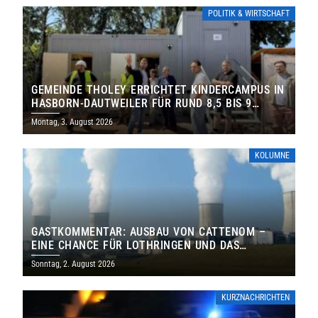
POLITIK & WIRTSCHAFT
GEMEINDE THOLEY ERRICHTET KINDERCAMPUS IN
HASBORN-DAUTWEILER FÜR RUND 8,5 BIS 9
MILLIONEN EURO
Montag, 3. August 2026
KOLUMNE
GASTKOMMENTAR: AUSBAU VON CATTENOM –
EINE CHANCE FÜR LOTHRINGEN UND DAS
SAARLAND
Sonntag, 2. August 2026
KURZNACHRICHTEN