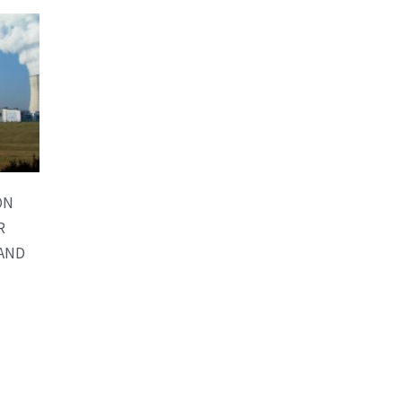
ON
R
AND