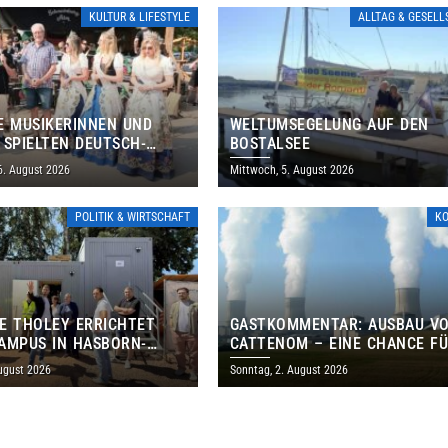
KULTUR & LIFESTYLE
ALLTAG & GESEL
E MUSIKERINNEN UND
WELTUMSEGELUNG AUF DEN
 SPIELTEN DEUTSCH-
BOSTALSEE
ANISCHES PROGRAMM IN
6. August 2026
Mittwoch, 5. August 2026
POLITIK & WIRTSCHAFT
K
E THOLEY ERRICHTET
GASTKOMMENTAR: AUSBAU V
AMPUS IN HASBORN-
CATTENOM – EINE CHANCE F
LER FÜR RUND 8,5 BIS 9
LOTHRINGEN UND DAS SAARL
ugust 2026
Sonntag, 2. August 2026
EN EURO