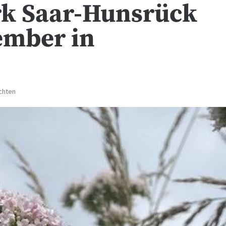
rk Saar-Hunsrück
ember in
chten