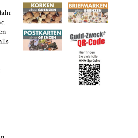
Jahr
nd
ten
lls
u
s
an