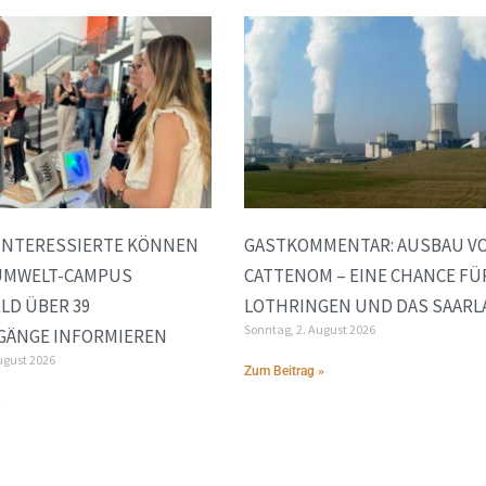
INTERESSIERTE KÖNNEN
GASTKOMMENTAR: AUSBAU V
 UMWELT-CAMPUS
CATTENOM – EINE CHANCE FÜ
LD ÜBER 39
LOTHRINGEN UND DAS SAARL
Sonntag, 2. August 2026
GÄNGE INFORMIEREN
ugust 2026
Zum Beitrag »
»