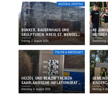
KULTUR & LIFESTYLE
BUNKER, BAUERNHAUS UND
40 JUNG
SKULPTUREN: KREIS ST. WENDEL
MUSIKER
LÄDT ZUM TAG DES OFFENEN
BRASILI
Freitag, 7. August 2026
Donnerstag, 
DENKMALS EIN
THOLEY
POLITIK & WIRTSCHAFT
HEIZÖL UND BENZIN TREIBEN
GEMEIND
SAARLÄNDISCHE INFLATIONSRATE
KINDERC
IM JULI AUF 3,2 PROZENT
DAUTWEI
Dienstag, 4. August 2026
Montag, 3. A
MILLION