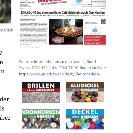
unsrück
7
im
Weitere Informationen zu den neuen „Gudd-
Zweck-STERNZEICHEN-
ETIKETTEN“ finden Sie
hier
:
in
https://www.gudd-zweck.de/fyi/
ho-roos-kop/
 der
ls
über