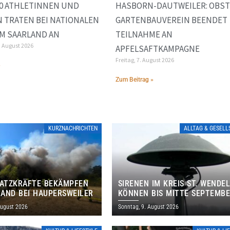
00 ATHLETINNEN UND
HASBORN-DAUTWEILER: OBST
 TRATEN BEI NATIONALEN
GARTENBAUVEREIN BEENDET
IM SAARLAND AN
TEILNAHME AN
. August 2026
APFELSAFTKAMPAGNE
Freitag, 7. August 2026
»
Zum Beitrag »
KURZNACHRICHTEN
ALLTAG & GESEL
SATZKRÄFTE BEKÄMPFEN
SIRENEN IM KREIS ST. WENDE
AND BEI HAUPERSWEILER
KÖNNEN BIS MITTE SEPTEMB
AUSSERPLANMÄSSIG HEULEN
August 2026
Sonntag, 9. August 2026