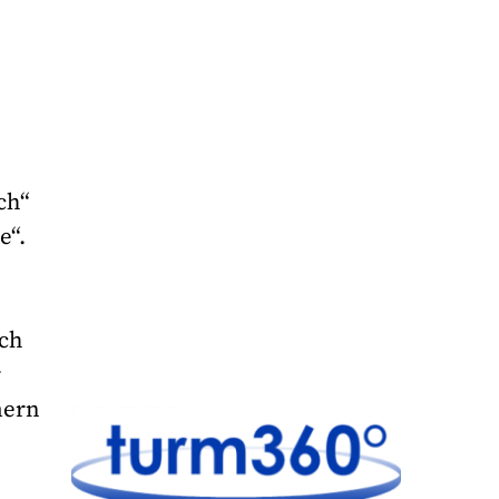
ch“
e“.
ich
r
mern