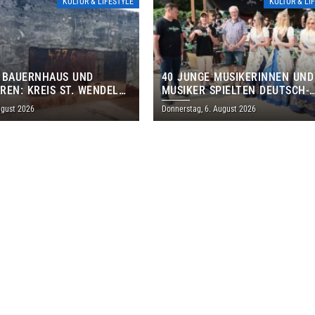
KULTUR & LIFESTYLE
KULTUR & LI
 BAUERNHAUS UND
40 JUNGE MUSIKERINNEN UND
REN: KREIS ST. WENDEL
MUSIKER SPIELTEN DEUTSCH-
M TAG DES OFFENEN
BRASILIANISCHES PROGRAMM 
ugust 2026
Donnerstag, 6. August 2026
S EIN
THOLEY