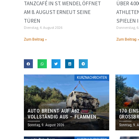
TANZCAFÉ IN ST. WENDEL ÖFFNET
ÜBER 4.0
AM 8. AUGUST ERNEUT SEINE
ATHLETEN
TÜREN
SPIELEN 
Dienstag, 4. August 2026
Donnerstag, 6
Zum Beitrag »
Zum Beitrag 
KURZNACHRICHTEN
AUTO BRENNT AUF A62
170 EIN
VOLLSTÄNDIG AUS – FLAMMEN
GROSSBR
GREIFEN AUF BÖSCHUNG ÜBER
Sonntag, 9. August 2026
Sonntag, 9. 