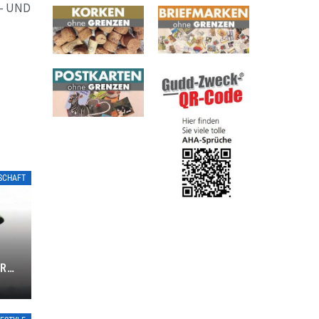
- UND
LSCHAFT
L
ER