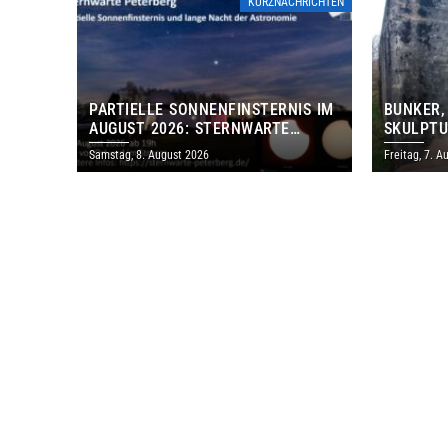
KURZNACHRICHTEN
PARTIELLE SONNENFINSTERNIS IM
BUNKER,
AUGUST 2026: STERNWARTE
SKULPTU
PETERBERG ÖFFNET KOSTENLOS
LÄDT ZU
Samstag, 8. August 2026
Freitag, 7. A
IHRE TORE
DENKMAL