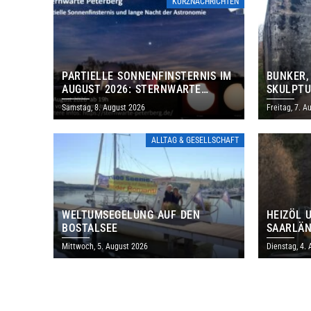
KURZNACHRICHTEN
PARTIELLE SONNENFINSTERNIS IM
BUNKER,
AUGUST 2026: STERNWARTE
SKULPTU
PETERBERG ÖFFNET KOSTENLOS
LÄDT ZU
Samstag, 8. August 2026
Freitag, 7. A
IHRE TORE
DENKMAL
ALLTAG & GESELLSCHAFT
WELTUMSEGELUNG AUF DEN
HEIZÖL 
BOSTALSEE
SAARLÄN
IM JULI
Mittwoch, 5. August 2026
Dienstag, 4.