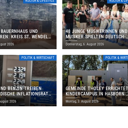
KULTUR & LIFESTYLE
KULTUR & LI
 BAUERNHAUS UND
40 JUNGE MUSIKERINNEN UND
REN: KREIS ST. WENDEL
MUSIKER SPIELTEN DEUTSCH-
M TAG DES OFFENEN
BRASILIANISCHES PROGRAMM 
ugust 2026
Donnerstag, 6. August 2026
S EIN
THOLEY
POLITIK & WIRTSCHAFT
POLITIK & WIR
UND BENZIN TREIBEN
GEMEINDE THOLEY ERRICHTE
DISCHE INFLATIONSRATE
KINDERCAMPUS IN HASBORN-
 AUF 3,2 PROZENT
DAUTWEILER FÜR RUND 8,5 BI
 August 2026
Montag, 3. August 2026
MILLIONEN EURO