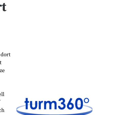
rt
 dort
t
ze
ll
f
ch