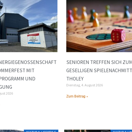
ENERGIEGENOSSENSCHAFT
SENIOREN TREFFEN SICH ZU
OMMERFEST MIT
GESELLIGEN SPIELENACHMITT
NPROGRAMM UND
THOLEY
Dienstag, 4. August 2026
IGUNG
gust 2026
Zum Beitrag »
»