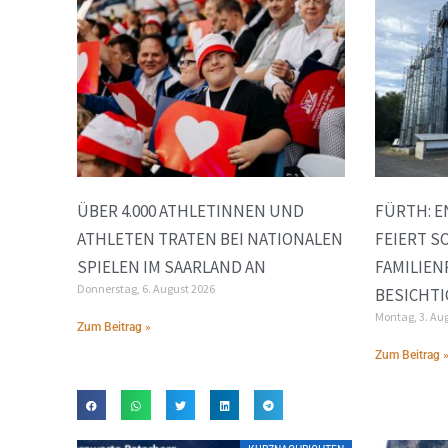
ÜBER 4.000 ATHLETINNEN UND
FÜRTH: 
ATHLETEN TRATEN BEI NATIONALEN
FEIERT S
SPIELEN IM SAARLAND AN
FAMILIE
Donnerstag, 6. August 2026
BESICHT
Montag, 3. Au
Zum Beitrag »
Zum Beitrag 