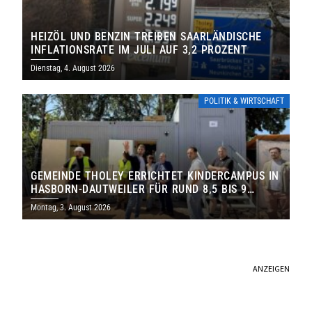
HEIZÖL UND BENZIN TREIBEN SAARLÄNDISCHE
INFLATIONSRATE IM JULI AUF 3,2 PROZENT
Dienstag, 4. August 2026
POLITIK & WIRTSCHAFT
GEMEINDE THOLEY ERRICHTET KINDERCAMPUS IN
HASBORN-DAUTWEILER FÜR RUND 8,5 BIS 9
MILLIONEN EURO
Montag, 3. August 2026
ANZEIGEN