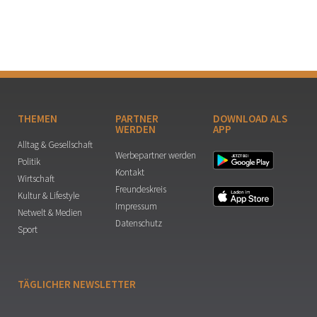
THEMEN
PARTNER
DOWNLOAD ALS
WERDEN
APP
Alltag & Gesellschaft
Werbepartner werden
Politik
Kontakt
Wirtschaft
Freundeskreis
Kultur & Lifestyle
Impressum
Netwelt & Medien
Datenschutz
Sport
TÄGLICHER NEWSLETTER