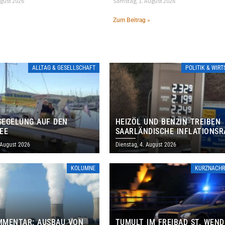
ugust 2026
Samstag, 1. August 2026
»
Zum Beitrag »
ALLTAG & GESELLSCHAFT
POLITIK & WIR
EGELUNG AUF DEN
HEIZÖL UND BENZIN TREIBEN
EE
SAARLÄNDISCHE INFLATIONSR
IM JULI AUF 3,2 PROZENT
 August 2026
Dienstag, 4. August 2026
KOLUMNE
KURZNACHR
MMENTAR: AUSBAU VON
TUMULT IM FREIBAD ST. WEND