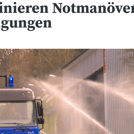
inieren Notmanöve
ngungen