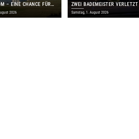
M – EINE CHANCE FÜR
ZWEI BADEMEISTER VERLETZT
GEN UND DAS SAARLAND
August 2026
Samstag, 1. August 2026