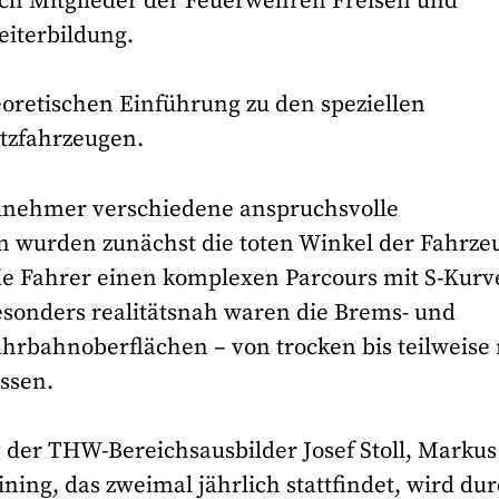
Auch Mitglieder der Feuerwehren Freisen und
eiterbildung.
eoretischen Einführung zu den speziellen
tzfahrzeugen.
eilnehmer verschiedene anspruchsvolle
n wurden zunächst die toten Winkel der Fahrze
ie Fahrer einen komplexen Parcours mit S-Kurv
esonders realitätsnah waren die Brems- und
hrbahnoberflächen – von trocken bis teilweise
ssen.
 der THW-Bereichsausbilder Josef Stoll, Markus
ng, das zweimal jährlich stattfindet, wird du