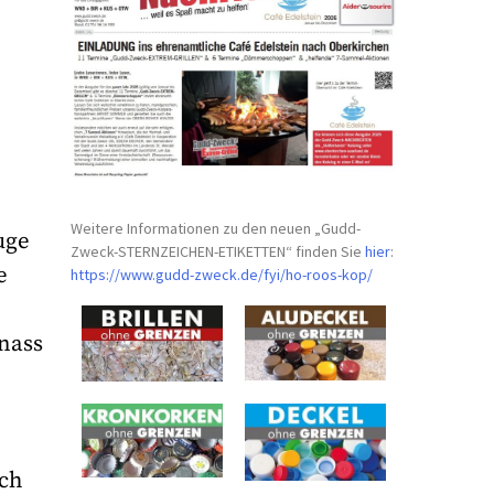
Weitere Informationen zu den neuen „Gudd-
uge
Zweck-STERNZEICHEN-
ETIKETTEN“ finden Sie
hier
:
e
https://www.gudd-zweck.de/fyi/
ho-roos-kop/
 nass
rch