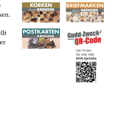
e
sen.
llt
er