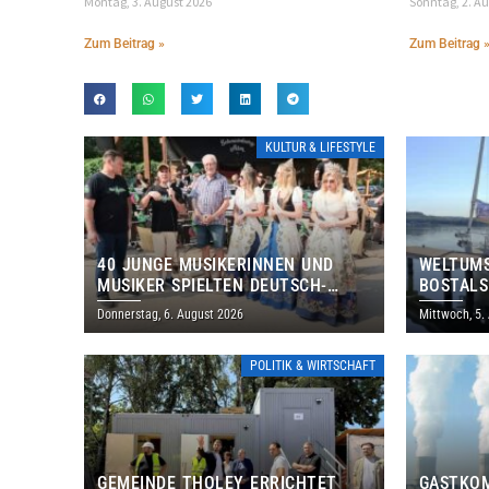
Montag, 3. August 2026
Sonntag, 2. A
Zum Beitrag »
Zum Beitrag 
KULTUR & LIFESTYLE
40 JUNGE MUSIKERINNEN UND
WELTUMS
MUSIKER SPIELTEN DEUTSCH-
BOSTALS
BRASILIANISCHES PROGRAMM IN
Donnerstag, 6. August 2026
Mittwoch, 5.
THOLEY
POLITIK & WIRTSCHAFT
GEMEINDE THOLEY ERRICHTET
GASTKO