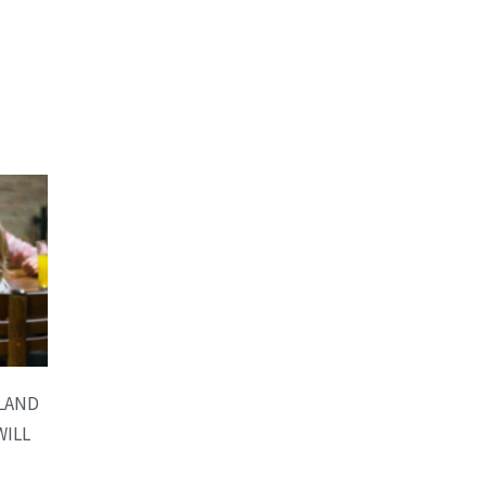
LAND
WILL