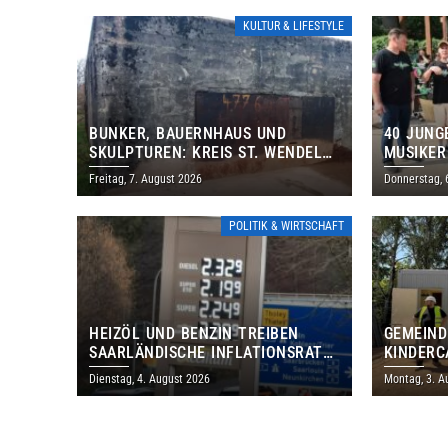
KULTUR & LIFESTYLE
BUNKER, BAUERNHAUS UND
40 JUNG
SKULPTUREN: KREIS ST. WENDEL
MUSIKER
LÄDT ZUM TAG DES OFFENEN
BRASILI
Freitag, 7. August 2026
Donnerstag, 
DENKMALS EIN
THOLEY
POLITIK & WIRTSCHAFT
HEIZÖL UND BENZIN TREIBEN
GEMEIND
SAARLÄNDISCHE INFLATIONSRATE
KINDERC
IM JULI AUF 3,2 PROZENT
DAUTWEI
Dienstag, 4. August 2026
Montag, 3. A
MILLION