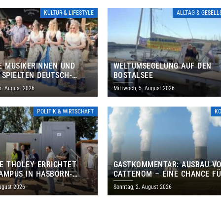
KULTUR & LIFESTYLE
ALLTAG & GESEL
E MUSIKERINNEN UND
WELTUMSEGELUNG AUF DEN
 SPIELTEN DEUTSCH-
BOSTALSEE
ANISCHES PROGRAMM IN
6. August 2026
Mittwoch, 5. August 2026
POLITIK & WIRTSCHAFT
K
E THOLEY ERRICHTET
GASTKOMMENTAR: AUSBAU V
AMPUS IN HASBORN-
CATTENOM – EINE CHANCE F
LER FÜR RUND 8,5 BIS 9
LOTHRINGEN UND DAS SAARL
ugust 2026
Sonntag, 2. August 2026
EN EURO