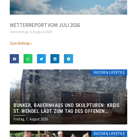
WETTERREPORT VOM JULI 2026
Donnerstag, 6. August 2026
Zum Beitrag »
KULTUR & LIFESTYLE
BUNKER, BAUERNHAUS UND SKULPTUREN: KREIS
ST. WENDEL LÄDT ZUM TAG DES OFFENEN
DENKMALS EIN
Freitag, 7. August 2026
KULTUR & LIFESTYLE