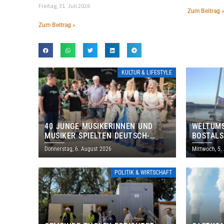
Freitag, 31. Juli 2026
Zum Beitrag 
Zum Beitrag »
KULTUR & LIFESTYLE
40 JUNGE MUSIKERINNEN UND
WELTUMS
MUSIKER SPIELTEN DEUTSCH-
BOSTALS
BRASILIANISCHES PROGRAMM IN
Donnerstag, 6. August 2026
Mittwoch, 5.
THOLEY
POLITIK & WIRTSCHAFT