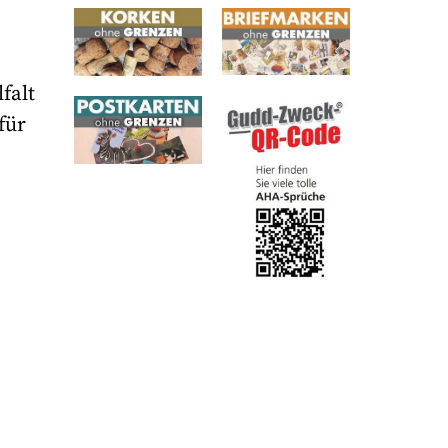
falt
für