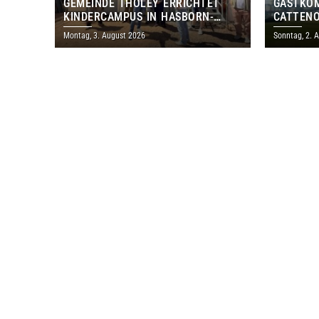
GEMEINDE THOLEY ERRICHTET
GASTKO
KINDERCAMPUS IN HASBORN-
CATTENO
DAUTWEILER FÜR RUND 8,5 BIS 9
LOTHRIN
Montag, 3. August 2026
Sonntag, 2. 
MILLIONEN EURO