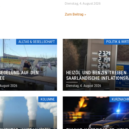
Dienstag, 4. August 2026
»
Zum Beitrag »
ALLTAG & GESELLSCHAFT
POLITIK & WIR
EGELUNG AUF DEN
HEIZÖL UND BENZIN TREIBEN
EE
SAARLÄNDISCHE INFLATIONSR
IM JULI AUF 3,2 PROZENT
 August 2026
Dienstag, 4. August 2026
KOLUMNE
KURZNACHR