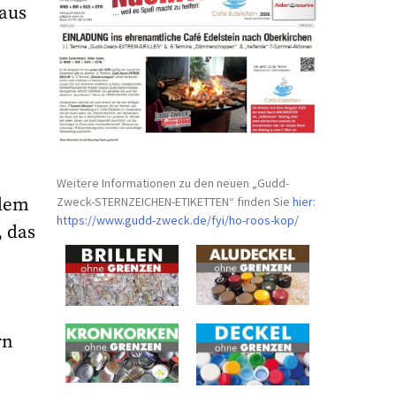
baus
Weitere Informationen zu den neuen „Gudd-
Zweck-STERNZEICHEN-
ETIKETTEN“ finden Sie
hier
:
 dem
https://www.gudd-zweck.de/fyi/
ho-roos-kop/
, das
rn