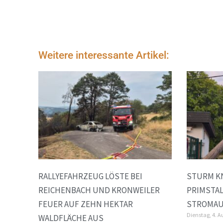
Weitere interessante Artikel:
RALLYEFAHRZEUG LÖSTE BEI
STURM K
REICHENBACH UND KRONWEILER
PRIMSTA
FEUER AUF ZEHN HEKTAR
STROMAU
Dienstag, 4. A
WALDFLÄCHE AUS