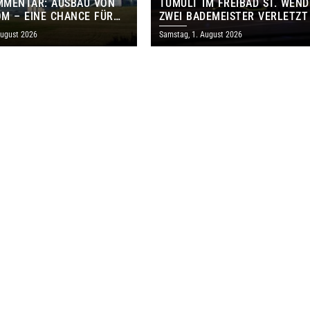
MMENTAR: AUSBAU VON
TUMULT IM FREIBAD ST. WEND
M – EINE CHANCE FÜR
ZWEI BADEMEISTER VERLETZT
GEN UND DAS SAARLAND
August 2026
Samstag, 1. August 2026