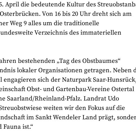
5. April die bedeutende Kultur des Streuobstan
Osterbrücken. Von 16 bis 20 Uhr dreht sich am
r Weg 9 alles um die traditionelle
 bundesweite Verzeichnis des immateriellen
6 Jahren bestehenden „Tag des Obstbaumes“
ündnis lokaler Organisationen getragen. Neben
el engagieren sich der Naturpark Saar-Hunsrück
einschaft Obst- und Gartenbau-Vereine Ostertal
ne Saarland/Rheinland-Pfalz. Landrat Udo
Streuobstwiese weiten wir den Fokus auf die
Landschaft im Sankt Wendeler Land prägt, sonde
 Fauna ist.“