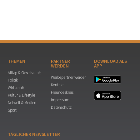
THEMEN
PARTNER
DOWNLOAD ALS
WERDEN
APP
Alltag & Gesellschaft
Werbepartner werden
Politik
Kontakt
Wirtschaft
Freundeskreis
Kultur & Lifestyle
Impressum
Netwelt & Medien
Datenschutz
Sport
TÄGLICHER NEWSLETTER