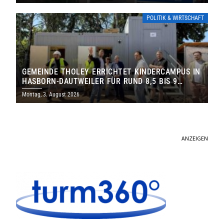
POLITIK & WIRTSCHAFT
GEMEINDE THOLEY ERRICHTET KINDERCAMPUS IN
HASBORN-DAUTWEILER FÜR RUND 8,5 BIS 9
MILLIONEN EURO
Montag, 3. August 2026
ANZEIGEN