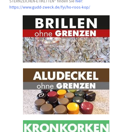
STERNZEICHEN-
ETIKETTEN“ finden Sie
hier
:
https://www.gudd-zweck.de/fyi/
ho-roos-kop/