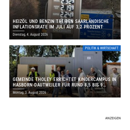
HEIZÖL UND BENZIN TREIBEN SAARLÄNDISCHE
INFLATIONSRATE IM JULI AUF 3,2 PROZENT
Dienstag, 4. August 2026
POLITIK & WIRTSCHAFT
GEMEINDE THOLEY ERRICHTET KINDERCAMPUS IN
HASBORN-DAUTWEILER FÜR RUND 8,5 BIS 9
MILLIONEN EURO
Montag, 3. August 2026
ANZEIGEN