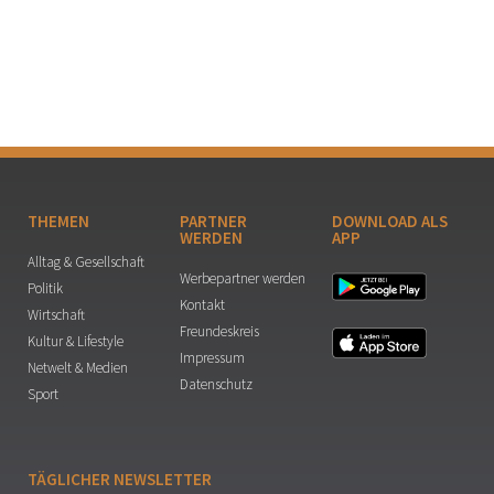
THEMEN
PARTNER
DOWNLOAD ALS
WERDEN
APP
Alltag & Gesellschaft
Werbepartner werden
Politik
Kontakt
Wirtschaft
Freundeskreis
Kultur & Lifestyle
Impressum
Netwelt & Medien
Datenschutz
Sport
TÄGLICHER NEWSLETTER