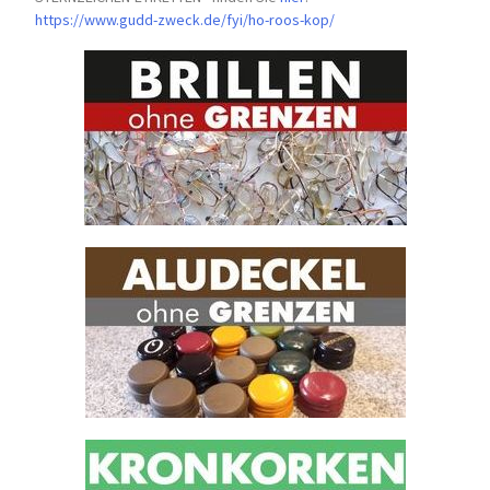
https://www.gudd-zweck.de/fyi/
ho-roos-kop/