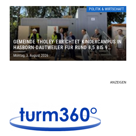
POLITIK & WIRTSCHAFT
GEMEINDE THOLEY ERRICHTET KINDERCAMPUS IN
HASBORN-DAUTWEILER FÜR RUND 8,5 BIS 9
MILLIONEN EURO
Montag, 3. August 2026
ANZEIGEN