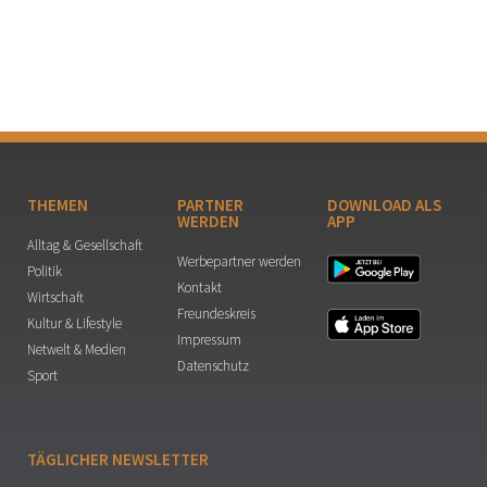
THEMEN
PARTNER
DOWNLOAD ALS
WERDEN
APP
Alltag & Gesellschaft
Werbepartner werden
Politik
Kontakt
Wirtschaft
Freundeskreis
Kultur & Lifestyle
Impressum
Netwelt & Medien
Datenschutz
Sport
TÄGLICHER NEWSLETTER