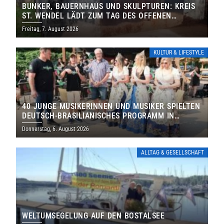
BUNKER, BAUERNHAUS UND SKULPTUREN: KREIS
ST. WENDEL LÄDT ZUM TAG DES OFFENEN
DENKMALS EIN
Freitag, 7. August 2026
KULTUR & LIFESTYLE
40 JUNGE MUSIKERINNEN UND MUSIKER SPIELTEN
DEUTSCH-BRASILIANISCHES PROGRAMM IN
THOLEY
Donnerstag, 6. August 2026
ALLTAG & GESELLSCHAFT
WELTUMSEGELUNG AUF DEN BOSTALSEE