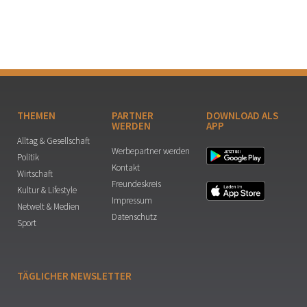
THEMEN
PARTNER
DOWNLOAD ALS
WERDEN
APP
Alltag & Gesellschaft
Werbepartner werden
Politik
Kontakt
Wirtschaft
Freundeskreis
Kultur & Lifestyle
Impressum
Netwelt & Medien
Datenschutz
Sport
TÄGLICHER NEWSLETTER