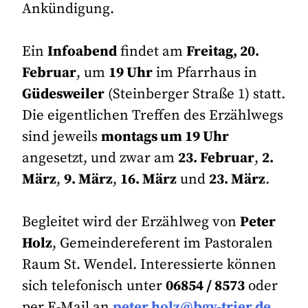
Ankündigung.
Ein
Infoabend
findet am
Freitag, 20.
Februar
, um
19 Uhr
im Pfarrhaus in
Güdesweiler
(Steinberger Straße 1) statt.
Die eigentlichen Treffen des Erzählwegs
sind jeweils
montags um 19 Uhr
angesetzt, und zwar am
23. Februar
,
2.
März
,
9. März
,
16. März
und
23. März
.
Begleitet wird der Erzählweg von
Peter
Holz
, Gemeindereferent im Pastoralen
Raum St. Wendel. Interessierte können
sich telefonisch unter
06854 / 8573
oder
per E-Mail an
peter.holz@bgv-trier.de