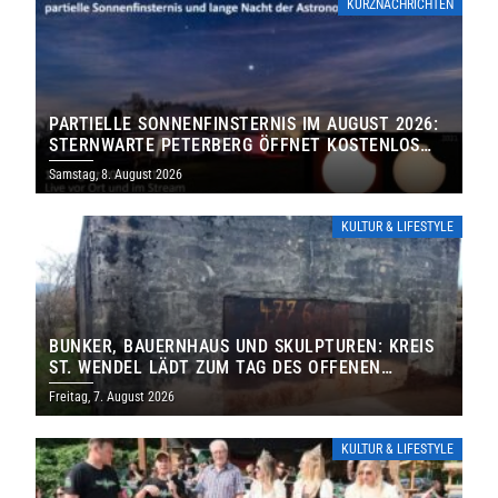
KURZNACHRICHTEN
PARTIELLE SONNENFINSTERNIS IM AUGUST 2026:
STERNWARTE PETERBERG ÖFFNET KOSTENLOS
IHRE TORE
Samstag, 8. August 2026
KULTUR & LIFESTYLE
BUNKER, BAUERNHAUS UND SKULPTUREN: KREIS
ST. WENDEL LÄDT ZUM TAG DES OFFENEN
DENKMALS EIN
Freitag, 7. August 2026
KULTUR & LIFESTYLE