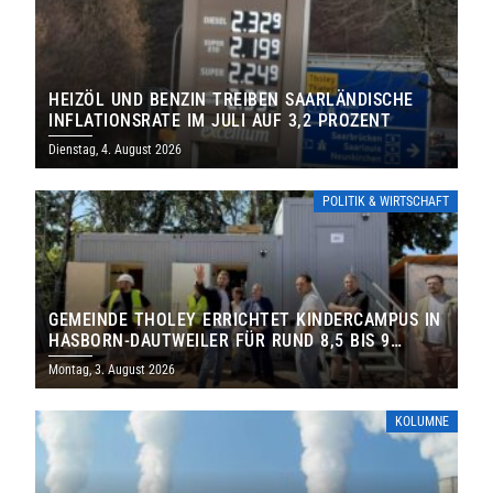
HEIZÖL UND BENZIN TREIBEN SAARLÄNDISCHE
INFLATIONSRATE IM JULI AUF 3,2 PROZENT
Dienstag, 4. August 2026
POLITIK & WIRTSCHAFT
GEMEINDE THOLEY ERRICHTET KINDERCAMPUS IN
HASBORN-DAUTWEILER FÜR RUND 8,5 BIS 9
MILLIONEN EURO
Montag, 3. August 2026
KOLUMNE