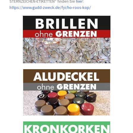
STERNZEICHEN-
ETIKETTEN“ finden Sie
hier
:
https://www.gudd-zweck.de/fyi/
ho-roos-kop/