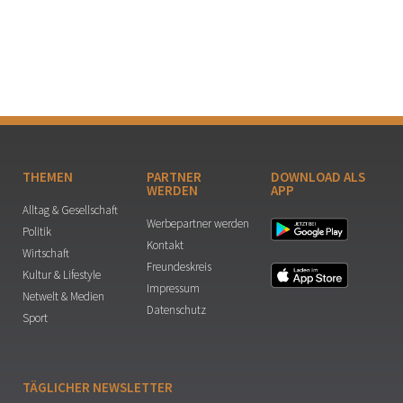
THEMEN
PARTNER
DOWNLOAD ALS
WERDEN
APP
Alltag & Gesellschaft
Werbepartner werden
Politik
Kontakt
Wirtschaft
Freundeskreis
Kultur & Lifestyle
Impressum
Netwelt & Medien
Datenschutz
Sport
TÄGLICHER NEWSLETTER