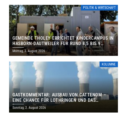
POLITIK & WIRTSCHAFT
GEMEINDE THOLEY ERRICHTET KINDERCAMPUS IN
HASBORN-DAUTWEILER FÜR RUND 8,5 BIS 9
MILLIONEN EURO
Montag, 3. August 2026
KOLUMNE
GASTKOMMENTAR: AUSBAU VON CATTENOM –
EINE CHANCE FÜR LOTHRINGEN UND DAS
SAARLAND
Sonntag, 2. August 2026