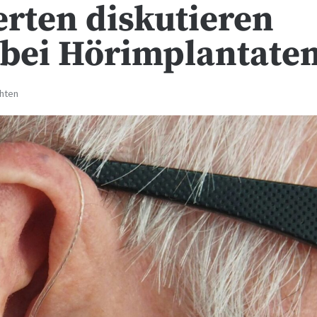
erten diskutieren
 bei Hörimplantate
chten