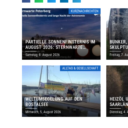
KURZNACHRICHTEN
PARTIELLE SONNENFINSTERNIS IM
BUNKER,
AUGUST 2026: STERNWARTE
SKULPTU
PETERBERG ÖFFNET KOSTENLOS
LÄDT ZU
Samstag, 8. August 2026
Freitag, 7. A
IHRE TORE
DENKMAL
ALLTAG & GESELLSCHAFT
WELTUMSEGELUNG AUF DEN
HEIZÖL 
BOSTALSEE
SAARLÄN
IM JULI
Mittwoch, 5. August 2026
Dienstag, 4.