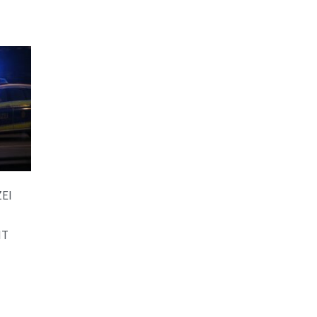
EI
NT