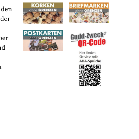
 den
 der
ber
nd
u