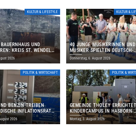
KULTUR & LIFESTYLE
KULTUR & LI
 BAUERNHAUS UND
40 JUNGE MUSIKERINNEN UND
REN: KREIS ST. WENDEL
MUSIKER SPIELTEN DEUTSCH-
M TAG DES OFFENEN
BRASILIANISCHES PROGRAMM 
ugust 2026
Donnerstag, 6. August 2026
S EIN
THOLEY
POLITIK & WIRTSCHAFT
POLITIK & WIR
UND BENZIN TREIBEN
GEMEINDE THOLEY ERRICHTE
DISCHE INFLATIONSRATE
KINDERCAMPUS IN HASBORN-
 AUF 3,2 PROZENT
DAUTWEILER FÜR RUND 8,5 BI
 August 2026
Montag, 3. August 2026
MILLIONEN EURO