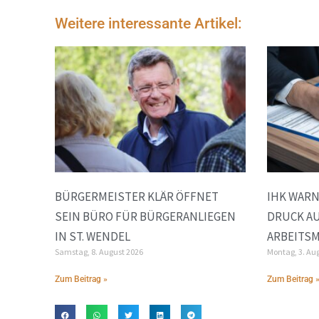
Weitere interessante Artikel:
BÜRGERMEISTER KLÄR ÖFFNET
IHK WAR
SEIN BÜRO FÜR BÜRGERANLIEGEN
DRUCK A
IN ST. WENDEL
ARBEITS
Samstag, 8. August 2026
Montag, 3. Au
Zum Beitrag »
Zum Beitrag 