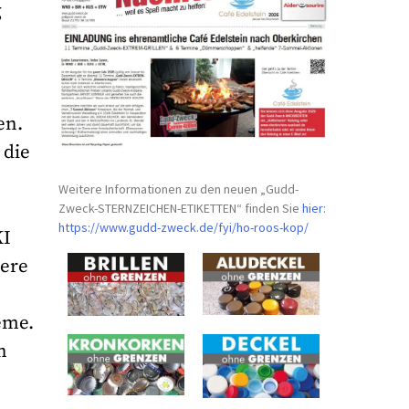
g
en.
 die
Weitere Informationen zu den neuen „Gudd-
Zweck-STERNZEICHEN-
ETIKETTEN“ finden Sie
hier
:
https://www.gudd-zweck.de/fyi/
ho-roos-kop/
KI
tere
e
eme.
n