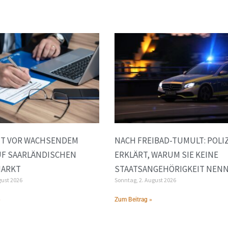
NT VOR WACHSENDEM
NACH FREIBAD-TUMULT: POLIZ
UF SAARLÄNDISCHEN
ERKLÄRT, WARUM SIE KEINE
MARKT
STAATSANGEHÖRIGKEIT NEN
gust 2026
Sonntag, 2. August 2026
»
Zum Beitrag »