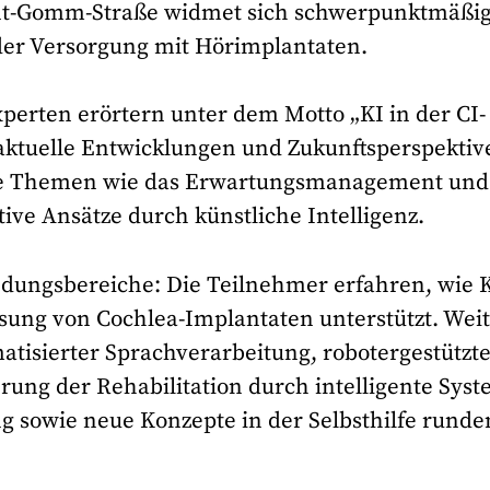
ant-Gomm-Straße widmet sich schwerpunktmäßi
 der Versorgung mit Hörimplantaten.
perten erörtern unter dem Motto „KI in der CI-
aktuelle Entwicklungen und Zukunftsperspektiv
rte Themen wie das Erwartungsmanagement und
ive Ansätze durch künstliche Intelligenz.
dungsbereiche: Die Teilnehmer erfahren, wie 
ssung von Cochlea-Implantaten unterstützt. Wei
atisierter Sprachverarbeitung, robotergestützt
erung der Rehabilitation durch intelligente Syst
ng sowie neue Konzepte in der Selbsthilfe runde