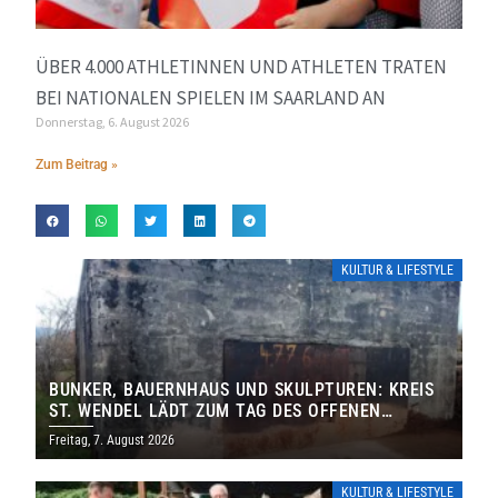
ÜBER 4.000 ATHLETINNEN UND ATHLETEN TRATEN
BEI NATIONALEN SPIELEN IM SAARLAND AN
Donnerstag, 6. August 2026
Zum Beitrag »
KULTUR & LIFESTYLE
BUNKER, BAUERNHAUS UND SKULPTUREN: KREIS
ST. WENDEL LÄDT ZUM TAG DES OFFENEN
DENKMALS EIN
Freitag, 7. August 2026
KULTUR & LIFESTYLE