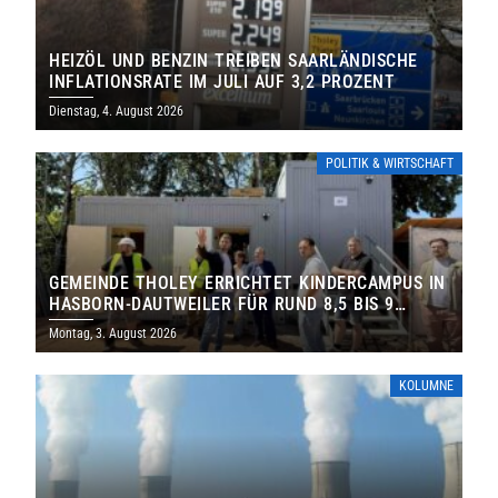
HEIZÖL UND BENZIN TREIBEN SAARLÄNDISCHE
INFLATIONSRATE IM JULI AUF 3,2 PROZENT
Dienstag, 4. August 2026
POLITIK & WIRTSCHAFT
GEMEINDE THOLEY ERRICHTET KINDERCAMPUS IN
HASBORN-DAUTWEILER FÜR RUND 8,5 BIS 9
MILLIONEN EURO
Montag, 3. August 2026
KOLUMNE