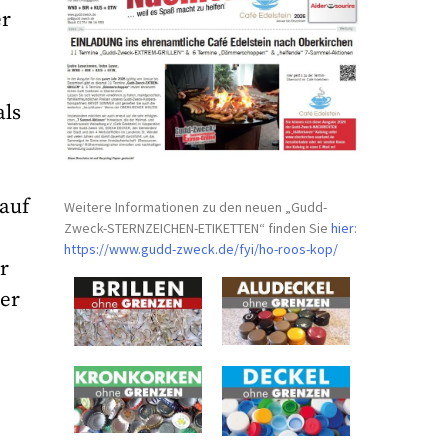
er
als
auf
Weitere Informationen zu den neuen „Gudd-
Zweck-STERNZEICHEN-
ETIKETTEN“ finden Sie
hier
:
https://www.gudd-zweck.de/fyi/
ho-roos-kop/
r
ser