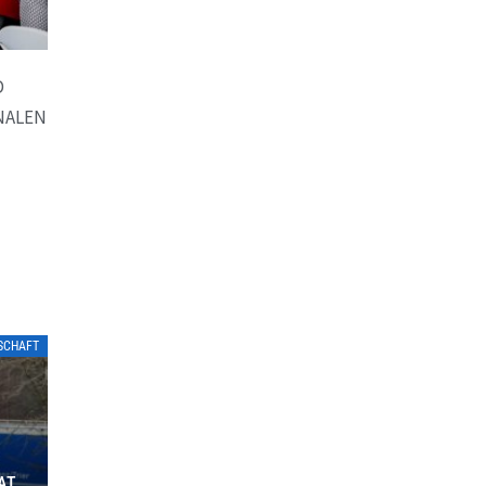
D
NALEN
TSCHAFT
ATE