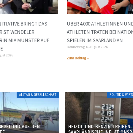
ITIATIVE BRINGT DAS
ÜBER 4.000 ATHLETINNEN UN
R ST. WENDELER
ATHLETEN TRATEN BEI NATIO
RIN MIA MÜNSTER AUF
SPIELEN IM SAARLAND AN
Donnerstag, 6. August 2026
NE
gust 2026
Zum Beitrag »
»
ALLTAG & GESELLSCHAFT
POLITIK & WIR
EGELUNG AUF DEN
HEIZÖL UND BENZIN TREIBEN
EE
SAARLÄNDISCHE INFLATIONSR