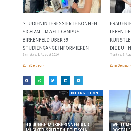
STUDIENINTERESSIERTE KÖNNEN
FRAUENIN
SICH AM UMWELT-CAMPUS
LEBEN DE
BIRKENFELD ÜBER 39
KÜNSTLE
STUDIENGÄNGE INFORMIEREN
DIE BÜH
Samstag, 1. August 2026
Montag, 3. Au
Zum Beitrag »
Zum Beitrag 
KULTUR & LIFESTYLE
40 JUNGE MUSIKERINNEN UND
WELTUMS
MUSIKER SPIELTEN DEUTSCH-
BOSTALS