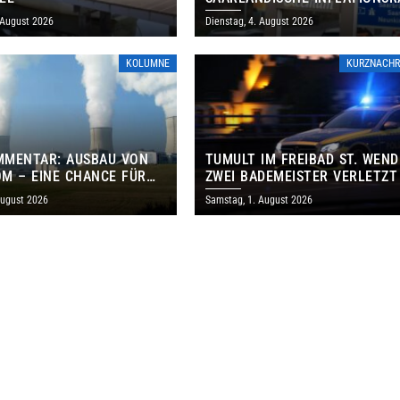
IM JULI AUF 3,2 PROZENT
 August 2026
Dienstag, 4. August 2026
KOLUMNE
KURZNACHR
MMENTAR: AUSBAU VON
TUMULT IM FREIBAD ST. WEND
M – EINE CHANCE FÜR
ZWEI BADEMEISTER VERLETZT
GEN UND DAS SAARLAND
August 2026
Samstag, 1. August 2026