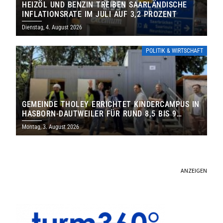
HEIZÖL UND BENZIN TREIBEN SAARLÄNDISCHE
INFLATIONSRATE IM JULI AUF 3,2 PROZENT
Dienstag, 4. August 2026
POLITIK & WIRTSCHAFT
GEMEINDE THOLEY ERRICHTET KINDERCAMPUS IN
HASBORN-DAUTWEILER FÜR RUND 8,5 BIS 9
MILLIONEN EURO
Montag, 3. August 2026
ANZEIGEN