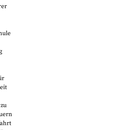
rer
hule
g
ür
eit
 zu
euern
fahrt