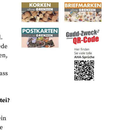
.
ede
en,
ass
tei?
ein
re