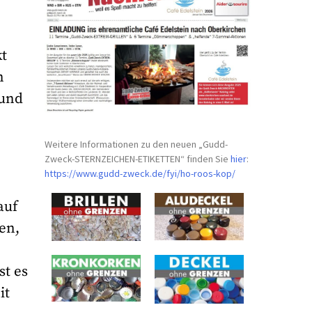
kt
n
 und
Weitere Informationen zu den neuen „Gudd-
Zweck-STERNZEICHEN-
ETIKETTEN“ finden Sie
hier
:
https://www.gudd-zweck.de/fyi/
ho-roos-kop/
auf
en,
st es
it