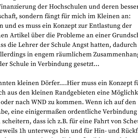
Finanzierung der Hochschulen und deren besse
schaft, sondern fängt für mich im Kleinen an:
 und es muss ein Konzept zur Entlastung der
inen Artikel über die Probleme an einer Grundsc
ass die Lehrer der Schule Angst hatten, dadurch
at allerdings in engem räumlichem Zusammenhan
 der Schule in Verbindung gesetzt…
wähnten kleinen Dörfer….Hier muss ein Konzept f
ch aus den kleinen Randgebieten eine Möglichk
e oder nach WND zu kommen. Wenn ich auf den
be, eine einigermaßen ordentliche Verbindung
heitern, dass ich z.B. für eine Fahrt von Sch
eweils 1h unterwegs bin und für Hin- und Rück