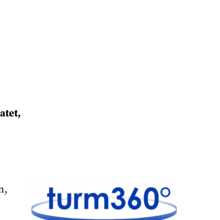
atet,
n,