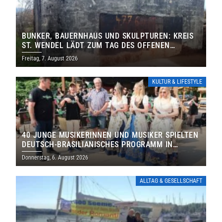
BUNKER, BAUERNHAUS UND SKULPTUREN: KREIS
ST. WENDEL LÄDT ZUM TAG DES OFFENEN
DENKMALS EIN
Freitag, 7. August 2026
KULTUR & LIFESTYLE
40 JUNGE MUSIKERINNEN UND MUSIKER SPIELTEN
DEUTSCH-BRASILIANISCHES PROGRAMM IN
THOLEY
Donnerstag, 6. August 2026
ALLTAG & GESELLSCHAFT