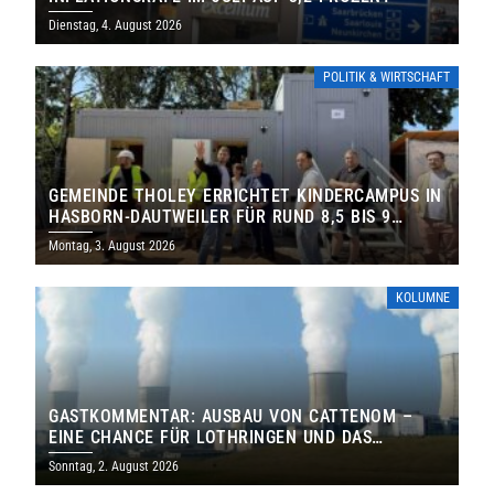
Dienstag, 4. August 2026
POLITIK & WIRTSCHAFT
GEMEINDE THOLEY ERRICHTET KINDERCAMPUS IN
HASBORN-DAUTWEILER FÜR RUND 8,5 BIS 9
MILLIONEN EURO
Montag, 3. August 2026
KOLUMNE
GASTKOMMENTAR: AUSBAU VON CATTENOM –
EINE CHANCE FÜR LOTHRINGEN UND DAS
SAARLAND
Sonntag, 2. August 2026