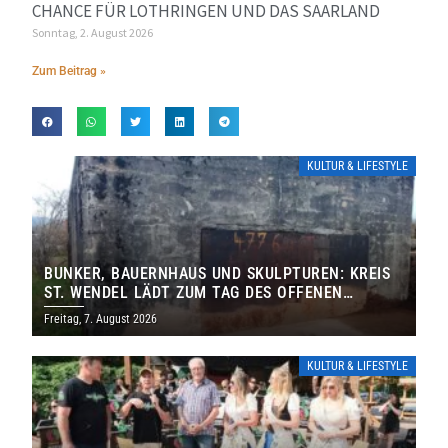
CHANCE FÜR LOTHRINGEN UND DAS SAARLAND
Sonntag, 2. August 2026
Zum Beitrag »
KULTUR & LIFESTYLE
BUNKER, BAUERNHAUS UND SKULPTUREN: KREIS
ST. WENDEL LÄDT ZUM TAG DES OFFENEN
DENKMALS EIN
Freitag, 7. August 2026
KULTUR & LIFESTYLE