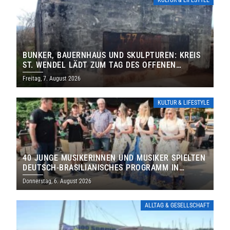
BUNKER, BAUERNHAUS UND SKULPTUREN: KREIS
ST. WENDEL LÄDT ZUM TAG DES OFFENEN
DENKMALS EIN
Freitag, 7. August 2026
KULTUR & LIFESTYLE
40 JUNGE MUSIKERINNEN UND MUSIKER SPIELTEN
DEUTSCH-BRASILIANISCHES PROGRAMM IN
THOLEY
Donnerstag, 6. August 2026
ALLTAG & GESELLSCHAFT