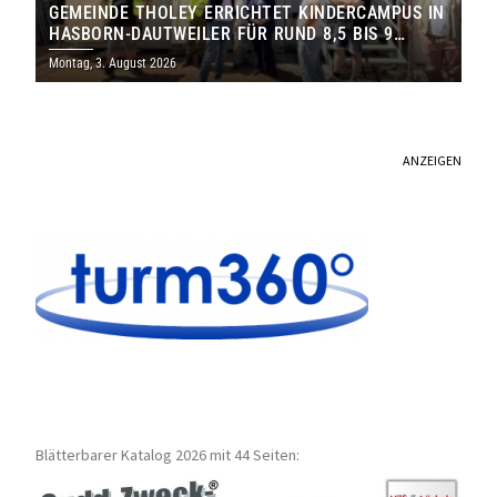
GEMEINDE THOLEY ERRICHTET KINDERCAMPUS IN
HASBORN-DAUTWEILER FÜR RUND 8,5 BIS 9
MILLIONEN EURO
Montag, 3. August 2026
ANZEIGEN
Blätterbarer Katalog 2026 mit 44 Seiten: