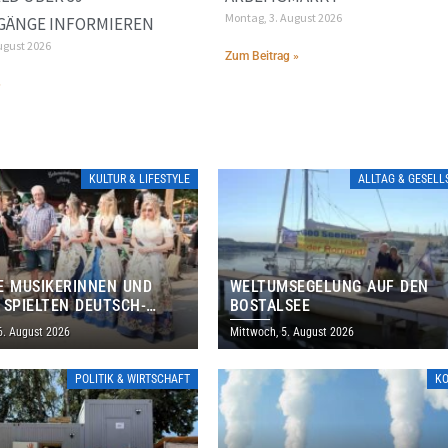
Montag, 3. August 2026
GÄNGE INFORMIEREN
ugust 2026
Zum Beitrag »
»
KULTUR & LIFESTYLE
ALLTAG & GESEL
E MUSIKERINNEN UND
WELTUMSEGELUNG AUF DEN
 SPIELTEN DEUTSCH-
BOSTALSEE
ANISCHES PROGRAMM IN
6. August 2026
Mittwoch, 5. August 2026
POLITIK & WIRTSCHAFT
K