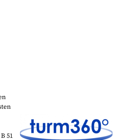
en
sten
 B 51