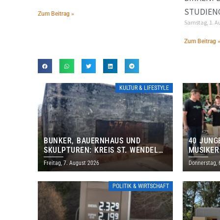
STUDIEN
Zum Beitrag »
Samstag, 1. A
Zum Beitrag 
KULTUR & LIFESTYLE
BUNKER, BAUERNHAUS UND
40 JUNG
SKULPTUREN: KREIS ST. WENDEL
MUSIKER
LÄDT ZUM TAG DES OFFENEN
BRASILI
Freitag, 7. August 2026
Donnerstag, 
DENKMALS EIN
THOLEY
POLITIK & WIRTSCHAFT