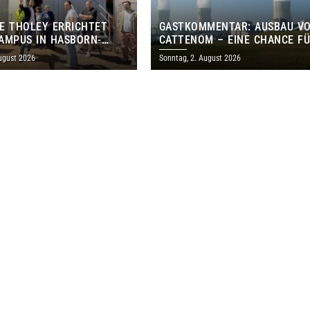
E THOLEY ERRICHTET
GASTKOMMENTAR: AUSBAU V
AMPUS IN HASBORN-
CATTENOM – EINE CHANCE F
LER FÜR RUND 8,5 BIS 9
LOTHRINGEN UND DAS SAARL
ugust 2026
Sonntag, 2. August 2026
EN EURO