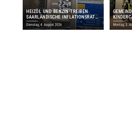
HEIZÖL UND BENZIN TREIBEN
GEMEIND
SAARLÄNDISCHE INFLATIONSRATE
KINDERC
IM JULI AUF 3,2 PROZENT
DAUTWEI
Dienstag, 4. August 2026
Montag, 3. A
MILLION