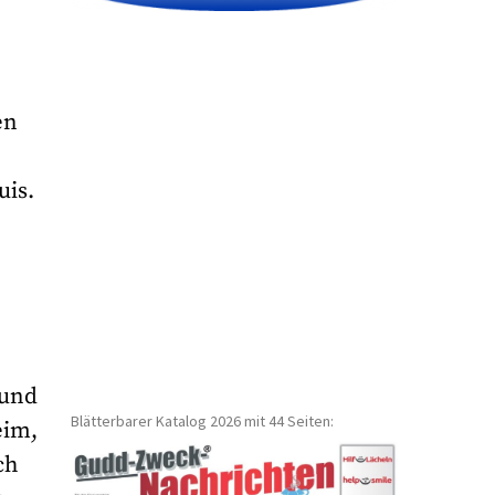
en
uis.
 und
Blätterbarer Katalog 2026 mit 44 Seiten:
eim,
ch