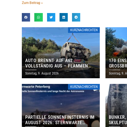
Zum Beitrag »
KURZNACHRICHTEN
AUTO BRENNT AUF A62
170 EIN
VOLLSTÄNDIG AUS – FLAMMEN
GROSSBR
GREIFEN AUF BÖSCHUNG ÜBER
Sonntag, 9. August 2026
Sonntag, 9. 
KURZNACHRICHTEN
PARTIELLE SONNENFINSTERNIS IM
BUNKER,
AUGUST 2026: STERNWARTE
SKULPTU