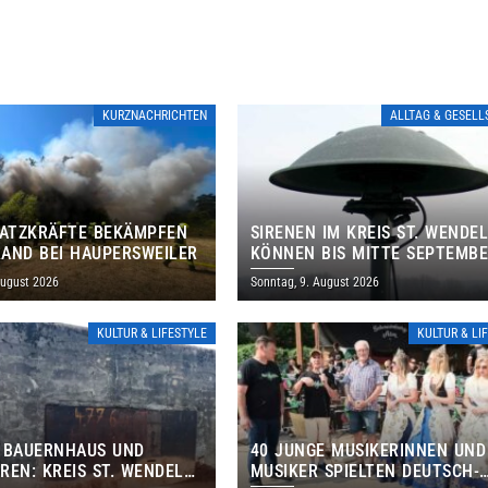
KURZNACHRICHTEN
ALLTAG & GESEL
SATZKRÄFTE BEKÄMPFEN
SIRENEN IM KREIS ST. WENDE
AND BEI HAUPERSWEILER
KÖNNEN BIS MITTE SEPTEMB
AUSSERPLANMÄSSIG HEULEN
August 2026
Sonntag, 9. August 2026
KULTUR & LIFESTYLE
KULTUR & LI
 BAUERNHAUS UND
40 JUNGE MUSIKERINNEN UND
REN: KREIS ST. WENDEL
MUSIKER SPIELTEN DEUTSCH-