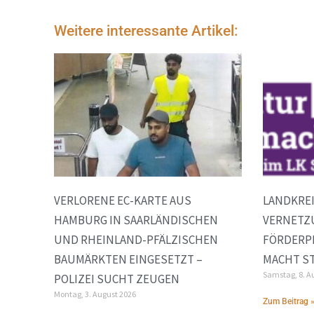
Weitere interessante Artikel:
VERLORENE EC-KARTE AUS
LANDKREI
HAMBURG IN SAARLÄNDISCHEN
VERNETZ
UND RHEINLAND-PFÄLZISCHEN
FÖRDERP
BAUMÄRKTEN EINGESETZT –
MACHT ST
Samstag, 8. A
POLIZEI SUCHT ZEUGEN
Montag, 3. August 2026
Zum Beitrag 