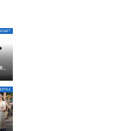
LSCHAFT
L
ER
FESTYLE