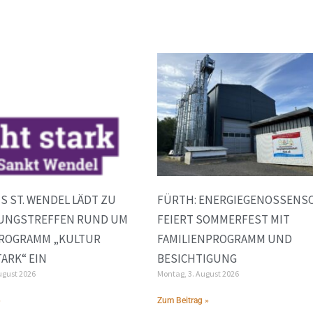
S ST. WENDEL LÄDT ZU
FÜRTH: ENERGIEGENOSSENS
UNGSTREFFEN RUND UM
FEIERT SOMMERFEST MIT
ROGRAMM „KULTUR
FAMILIENPROGRAMM UND
ARK“ EIN
BESICHTIGUNG
ugust 2026
Montag, 3. August 2026
»
Zum Beitrag »