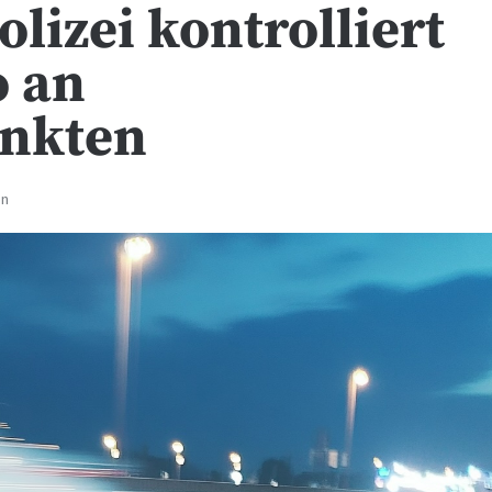
lizei kontrolliert
o an
unkten
en