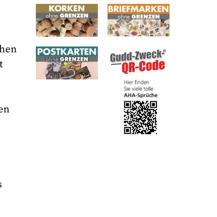
chen
t
en
s