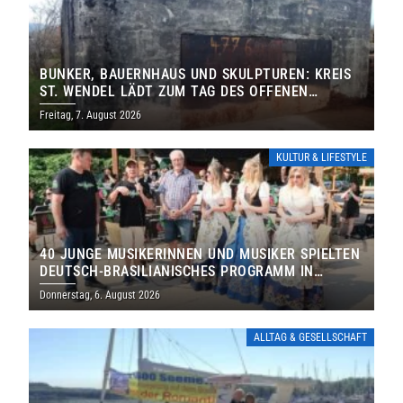
BUNKER, BAUERNHAUS UND SKULPTUREN: KREIS
ST. WENDEL LÄDT ZUM TAG DES OFFENEN
DENKMALS EIN
Freitag, 7. August 2026
KULTUR & LIFESTYLE
40 JUNGE MUSIKERINNEN UND MUSIKER SPIELTEN
DEUTSCH-BRASILIANISCHES PROGRAMM IN
THOLEY
Donnerstag, 6. August 2026
ALLTAG & GESELLSCHAFT