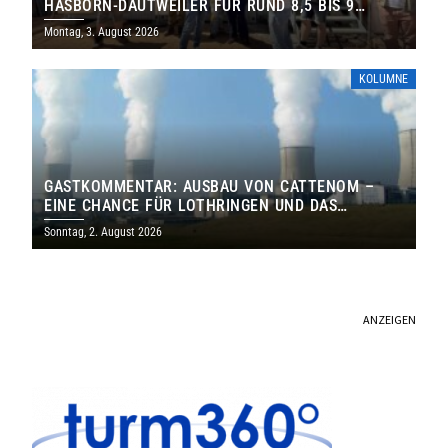
HASBORN-DAUTWEILER FÜR RUND 8,5 BIS 9
MILLIONEN EURO
Montag, 3. August 2026
KOLUMNE
GASTKOMMENTAR: AUSBAU VON CATTENOM –
EINE CHANCE FÜR LOTHRINGEN UND DAS
SAARLAND
Sonntag, 2. August 2026
ANZEIGEN