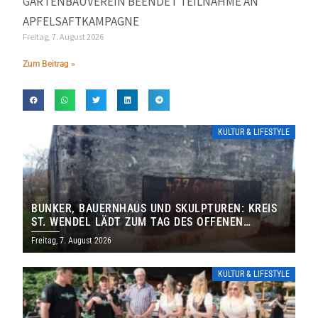
GARTENBAUVEREIN BEENDET TEILNAHME AN
APFELSAFTKAMPAGNE
Freitag, 7. August 2026
Zum Beitrag »
KULTUR & LIFESTYLE
BUNKER, BAUERNHAUS UND SKULPTUREN: KREIS
ST. WENDEL LÄDT ZUM TAG DES OFFENEN
DENKMALS EIN
Freitag, 7. August 2026
KULTUR & LIFESTYLE