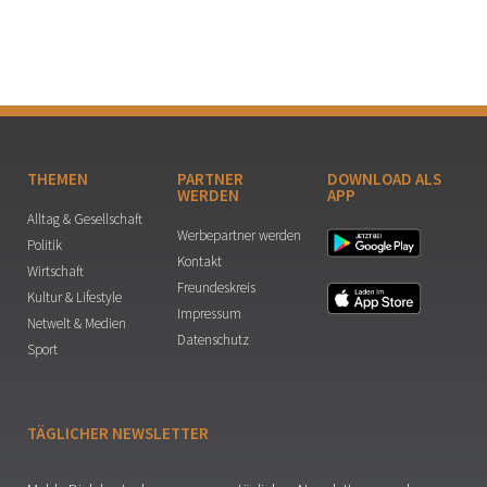
THEMEN
PARTNER
DOWNLOAD ALS
WERDEN
APP
Alltag & Gesellschaft
Werbepartner werden
Politik
Kontakt
Wirtschaft
Freundeskreis
Kultur & Lifestyle
Impressum
Netwelt & Medien
Datenschutz
Sport
TÄGLICHER NEWSLETTER