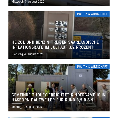
Mittwoch, 5. August 2026
POLITIK & WIRTSCHAFT
HEIZÖL UND BENZIN TREIBEN SAARLÄNDISCHE
INFLATIONSRATE IM JULI AUF 3,2 PROZENT
Dienstag, 4. August 2026
POLITIK & WIRTSCHAFT
GEMEINDE THOLEY ERRICHTET KINDERCAMPUS IN
HASBORN-DAUTWEILER FÜR RUND 8,5 BIS 9
MILLIONEN EURO
Montag, 3. August 2026