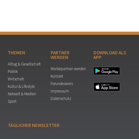
THEMEN
PARTNER
DOWNLOAD ALS
WERDEN
APP
Alltag & Gesellschaft
Werbepartner werden
Politik
Kontakt
Wirtschaft
Freundeskreis
Kultur & Lifestyle
Impressum
Netwelt & Medien
Datenschutz
Sport
TÄGLICHER NEWSLETTER