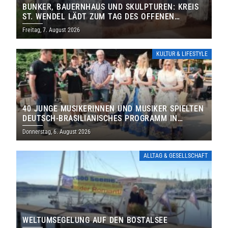
BUNKER, BAUERNHAUS UND SKULPTUREN: KREIS
ST. WENDEL LÄDT ZUM TAG DES OFFENEN
DENKMALS EIN
Freitag, 7. August 2026
KULTUR & LIFESTYLE
40 JUNGE MUSIKERINNEN UND MUSIKER SPIELTEN
DEUTSCH-BRASILIANISCHES PROGRAMM IN
THOLEY
Donnerstag, 6. August 2026
ALLTAG & GESELLSCHAFT
WELTUMSEGELUNG AUF DEN BOSTALSEE