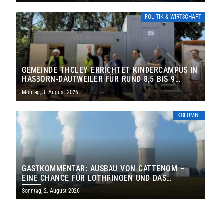
POLITIK & WIRTSCHAFT
GEMEINDE THOLEY ERRICHTET KINDERCAMPUS IN
HASBORN-DAUTWEILER FÜR RUND 8,5 BIS 9
MILLIONEN EURO
Montag, 3. August 2026
KOLUMNE
GASTKOMMENTAR: AUSBAU VON CATTENOM –
EINE CHANCE FÜR LOTHRINGEN UND DAS
SAARLAND
Sonntag, 2. August 2026