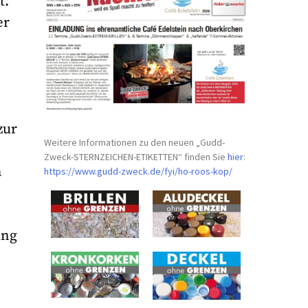
t.
er
zur
Weitere Informationen zu den neuen „Gudd-
Zweck-STERNZEICHEN-
ETIKETTEN“ finden Sie
hier
:
h
https://www.gudd-zweck.de/fyi/
ho-roos-kop/
ung