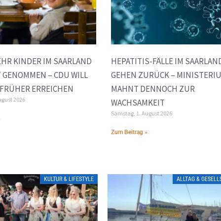
HR KINDER IM SAARLAND
HEPATITIS-FÄLLE IM SAARLAN
 GENOMMEN – CDU WILL
GEHEN ZURÜCK – MINISTERI
 FRÜHER ERREICHEN
MAHNT DENNOCH ZUR
ugust 2026
WACHSAMKEIT
Samstag, 1. August 2026
»
Zum Beitrag »
KULTUR & LIFESTYLE
ALLTAG & GESEL