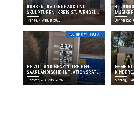
BUNKER, BAUERNHAUS UND
40 JUNG
SKULPTUREN: KREIS ST. WENDEL
MUSIKER
LÄDT ZUM TAG DES OFFENEN
BRASILI
Freitag, 7. August 2026
Donnerstag, 
DENKMALS EIN
THOLEY
POLITIK & WIRTSCHAFT
HEIZÖL UND BENZIN TREIBEN
GEMEIND
SAARLÄNDISCHE INFLATIONSRATE
KINDERC
IM JULI AUF 3,2 PROZENT
DAUTWEI
Dienstag, 4. August 2026
Montag, 3. A
MILLION