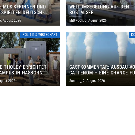
E MUSIKERINNEN UND
WELTUMSEGELUNG AUF DEN
 SPIELTEN DEUTSCH-
BOSTALSEE
ANISCHES PROGRAMM IN
6. August 2026
Mittwoch, 5. August 2026
POLITIK & WIRTSCHAFT
K
E THOLEY ERRICHTET
GASTKOMMENTAR: AUSBAU V
AMPUS IN HASBORN-
CATTENOM – EINE CHANCE F
LER FÜR RUND 8,5 BIS 9
LOTHRINGEN UND DAS SAARL
ugust 2026
Sonntag, 2. August 2026
EN EURO