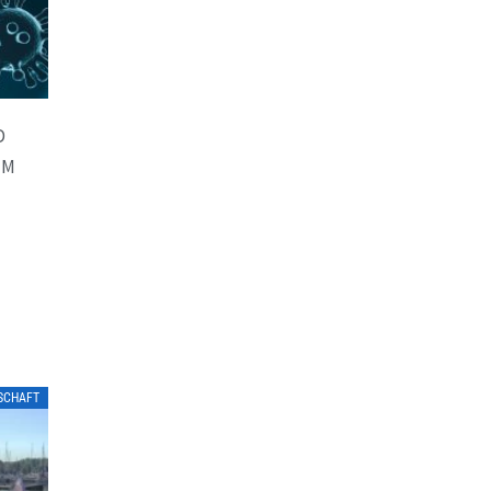
D
UM
LSCHAFT