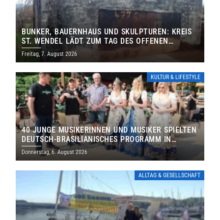
BUNKER, BAUERNHAUS UND SKULPTUREN: KREIS
ST. WENDEL LÄDT ZUM TAG DES OFFENEN
DENKMALS EIN
Freitag, 7. August 2026
KULTUR & LIFESTYLE
40 JUNGE MUSIKERINNEN UND MUSIKER SPIELTEN
DEUTSCH-BRASILIANISCHES PROGRAMM IN
THOLEY
Donnerstag, 6. August 2026
ALLTAG & GESELLSCHAFT