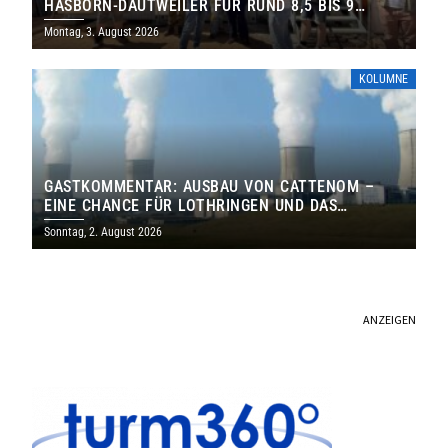
HASBORN-DAUTWEILER FÜR RUND 8,5 BIS 9
MILLIONEN EURO
Montag, 3. August 2026
KOLUMNE
GASTKOMMENTAR: AUSBAU VON CATTENOM –
EINE CHANCE FÜR LOTHRINGEN UND DAS
SAARLAND
Sonntag, 2. August 2026
ANZEIGEN