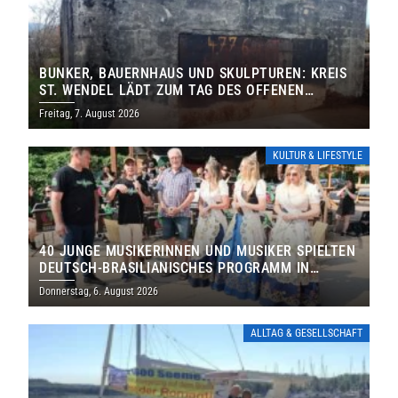
BUNKER, BAUERNHAUS UND SKULPTUREN: KREIS
ST. WENDEL LÄDT ZUM TAG DES OFFENEN
DENKMALS EIN
Freitag, 7. August 2026
KULTUR & LIFESTYLE
40 JUNGE MUSIKERINNEN UND MUSIKER SPIELTEN
DEUTSCH-BRASILIANISCHES PROGRAMM IN
THOLEY
Donnerstag, 6. August 2026
ALLTAG & GESELLSCHAFT