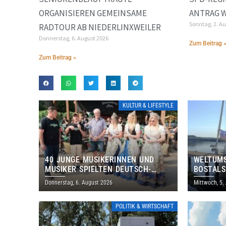
ORGANISIEREN GEMEINSAME
ANTRAG 
Sonntag, 2. A
RADTOUR AB NIEDERLINXWEILER
Donnerstag, 6. August 2026
Zum Beitrag 
Zum Beitrag »
KULTUR & LIFESTYLE
40 JUNGE MUSIKERINNEN UND
WELTUMS
MUSIKER SPIELTEN DEUTSCH-
BOSTALS
BRASILIANISCHES PROGRAMM IN
Donnerstag, 6. August 2026
Mittwoch, 5.
THOLEY
POLITIK & WIRTSCHAFT