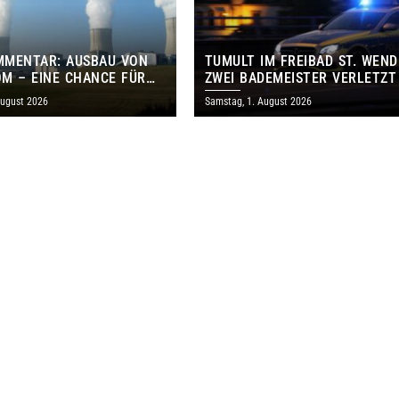
MMENTAR: AUSBAU VON
TUMULT IM FREIBAD ST. WEND
M – EINE CHANCE FÜR
ZWEI BADEMEISTER VERLETZT
GEN UND DAS SAARLAND
August 2026
Samstag, 1. August 2026