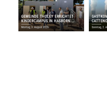
GEMEINDE THOLEY ERRICHTET
GASTKO
KINDERCAMPUS IN HASBORN-
CATTENO
DAUTWEILER FÜR RUND 8,5 BIS 9
LOTHRIN
Montag, 3. August 2026
Sonntag, 2. 
MILLIONEN EURO