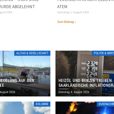
WURDE ABGELEHNT
ATEM
ugust 2026
Samstag, 1. August 2026
»
Zum Beitrag »
ALLTAG & GESELLSCHAFT
POLITIK & WIR
EGELUNG AUF DEN
HEIZÖL UND BENZIN TREIBEN
EE
SAARLÄNDISCHE INFLATIONSR
IM JULI AUF 3,2 PROZENT
 August 2026
Dienstag, 4. August 2026
KOLUMNE
KURZNACHR