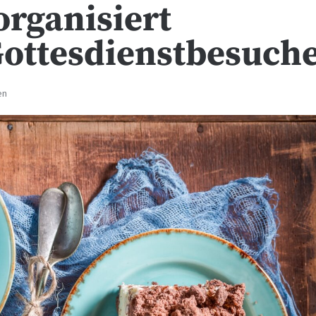
rganisiert
Gottesdienstbesuch
en