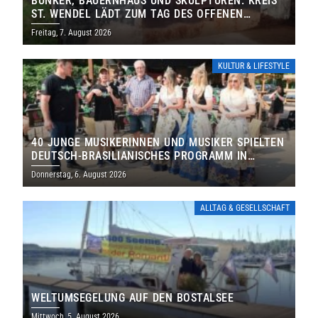
BUNKER, BAUERNHAUS UND SKULPTUREN: KREIS
ST. WENDEL LÄDT ZUM TAG DES OFFENEN
DENKMALS EIN
Freitag, 7. August 2026
KULTUR & LIFESTYLE
40 JUNGE MUSIKERINNEN UND MUSIKER SPIELTEN
DEUTSCH-BRASILIANISCHES PROGRAMM IN
THOLEY
Donnerstag, 6. August 2026
ALLTAG & GESELLSCHAFT
WELTUMSEGELUNG AUF DEN BOSTALSEE
Mittwoch, 5. August 2026