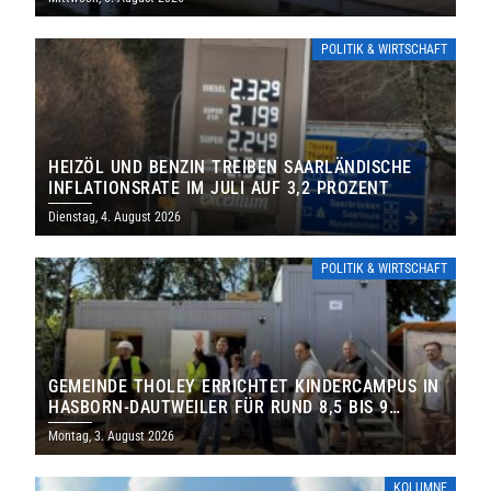
POLITIK & WIRTSCHAFT
HEIZÖL UND BENZIN TREIBEN SAARLÄNDISCHE
INFLATIONSRATE IM JULI AUF 3,2 PROZENT
Dienstag, 4. August 2026
POLITIK & WIRTSCHAFT
GEMEINDE THOLEY ERRICHTET KINDERCAMPUS IN
HASBORN-DAUTWEILER FÜR RUND 8,5 BIS 9
MILLIONEN EURO
Montag, 3. August 2026
KOLUMNE