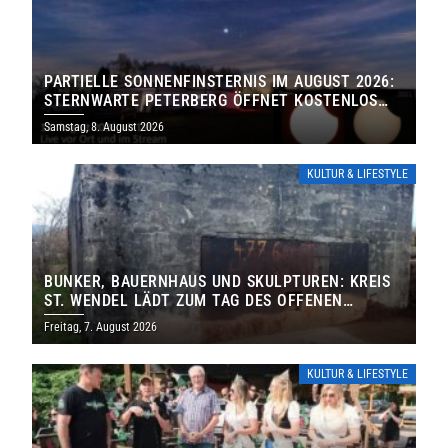
PARTIELLE SONNENFINSTERNIS IM AUGUST 2026:
STERNWARTE PETERBERG ÖFFNET KOSTENLOS
IHRE TORE
Samstag, 8. August 2026
KULTUR & LIFESTYLE
BUNKER, BAUERNHAUS UND SKULPTUREN: KREIS
ST. WENDEL LÄDT ZUM TAG DES OFFENEN
DENKMALS EIN
Freitag, 7. August 2026
KULTUR & LIFESTYLE