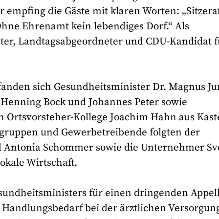
r empfing die Gäste mit klaren Worten: „Sitzera
Ohne Ehrenamt kein lebendiges Dorf.“ Als
iter, Landtagsabgeordneter und CDU-Kandidat f
fanden sich Gesundheitsminister Dr. Magnus Ju
 Henning Bock und Johannes Peter sowie
h Ortsvorsteher-Kollege Joachim Hahn aus Kaste
ndgruppen und Gewerbetreibende folgten der
d Antonia Schommer sowie die Unternehmer S
lokale Wirtschaft.
sundheitsministers für einen dringenden Appell
e Handlungsbedarf bei der ärztlichen Versorgun