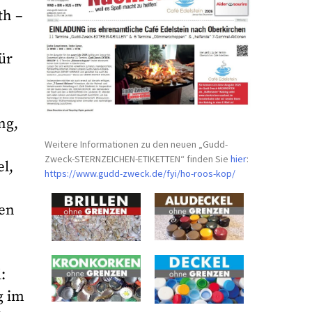
th –
ür
ng,
Weitere Informationen zu den neuen „Gudd-
Zweck-STERNZEICHEN-
ETIKETTEN“ finden Sie
hier
:
l,
https://www.gudd-zweck.de/fyi/
ho-roos-kop/
ven
:
g im