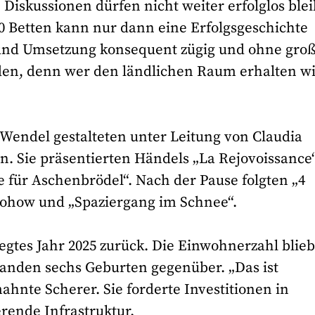
 Diskussionen dürfen nicht weiter erfolglos ble
0 Betten kann nur dann eine Erfolgsgeschichte
und Umsetzung konsequent zügig und ohne gro
en, denn wer den ländlichen Raum erhalten wil
 Wendel gestalteten unter Leitung von Claudia
 Sie präsentierten Händels „La Rejovoissance
 für Aschenbrödel“. Nach der Pause folgten „4
 Johow und „Spaziergang im Schnee“.
wegtes Jahr 2025 zurück. Die Einwohnerzahl blieb
standen sechs Geburten gegenüber. „Das ist
ahnte Scherer. Sie forderte Investitionen in
ende Infrastruktur.