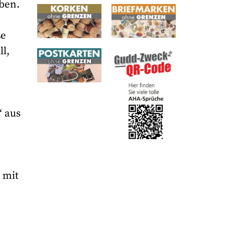
iben.
ße
l,
“ aus
 mit