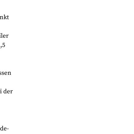
unkt
ler
,5
ssen
i der
nde-