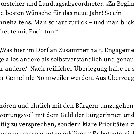
tsvorsteher und Landtagsabgeordneter. „Zu Begin
ie besten Wünsche für das neue Jahr! So ein
nnehaltens. Man schaut zurück – und man blick
heute mit Euch tun.“
: „Was hier im Dorf an Zusammenhalt, Engagem
e alles andere als selbstverständlich und genau
für andere.“ Nach reiflicher Überlegung habe er 
 der Gemeinde Nonnweiler werden. Aus Überzeu
uhören und ehrlich mit den Bürgern umzugehen
ntwortungsvoll mit dem Geld der Bürgerinnen un
itig zu versprechen, sondern klare Prioritäten z
ungen transparent zu erklären.“ Er betonte, sic