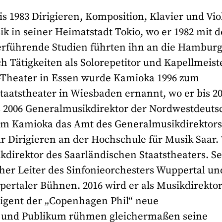
s 1983 Dirigieren, Komposition, Klavier und Vio
k in seiner Heimatstadt Tokio, wo er 1982 mit 
erführende Studien führten ihn an die Hambur
 Tätigkeiten als Solorepetitor und Kapellmeist
o-Theater in Essen wurde Kamioka 1996 zum
aatstheater in Wiesbaden ernannt, wo er bis 2
bis 2006 Generalmusikdirektor der Nordwestdeut
hm Kamioka das Amt des Generalmusikdirektors
ür Dirigieren an der Hochschule für Musik Saar.
direktor des Saarländischen Staatstheaters. Se
cher Leiter des Sinfonieorchesters Wuppertal un
ertaler Bühnen. 2016 wird er als Musikdirektor
igent der „Copenhagen Phil“ neue
 und Publikum rühmen gleichermaßen seine