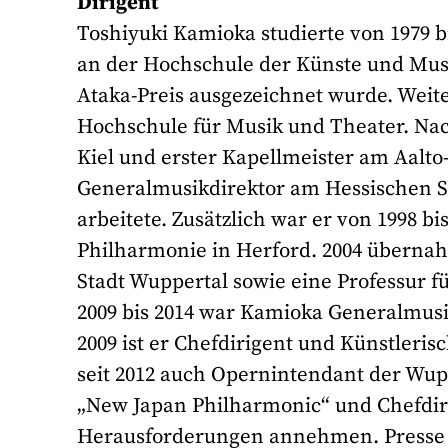
Dirigent
Toshiyuki Kamioka studierte von 1979 bi
an der Hochschule der Künste und Musi
Ataka-Preis ausgezeichnet wurde. Weit
Hochschule für Musik und Theater. Nach
Kiel und erster Kapellmeister am Aalt
Generalmusikdirektor am Hessischen St
arbeitete. Zusätzlich war er von 1998 
Philharmonie in Herford. 2004 überna
Stadt Wuppertal sowie eine Professur f
2009 bis 2014 war Kamioka Generalmusik
2009 ist er Chefdirigent und Künstleris
seit 2012 auch Opernintendant der Wupp
„New Japan Philharmonic“ und Chefdir
Herausforderungen annehmen. Presse