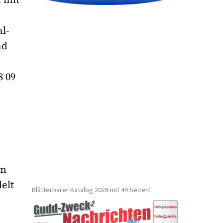
l-
nd
8 09
am
elt
Blätterbarer Katalog 2026 mit 44 Seiten:
a