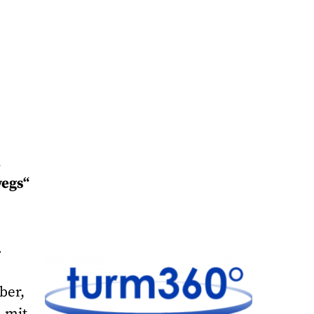
k
wegs“
.
ber,
d mit