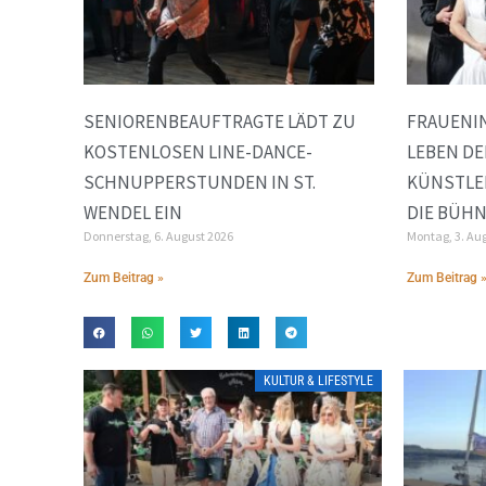
SENIORENBEAUFTRAGTE LÄDT ZU
FRAUENIN
KOSTENLOSEN LINE-DANCE-
LEBEN DE
SCHNUPPERSTUNDEN IN ST.
KÜNSTLE
WENDEL EIN
DIE BÜH
Donnerstag, 6. August 2026
Montag, 3. Au
Zum Beitrag »
Zum Beitrag 
KULTUR & LIFESTYLE