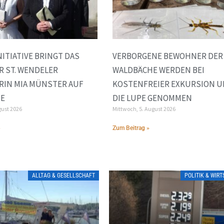
ITIATIVE BRINGT DAS
VERBORGENE BEWOHNER DER
R ST. WENDELER
WALDBÄCHE WERDEN BEI
RIN MIA MÜNSTER AUF
KOSTENFREIER EXKURSION 
NE
DIE LUPE GENOMMEN
gust 2026
Mittwoch, 5. August 2026
»
Zum Beitrag »
ALLTAG & GESELLSCHAFT
POLITIK & WIR