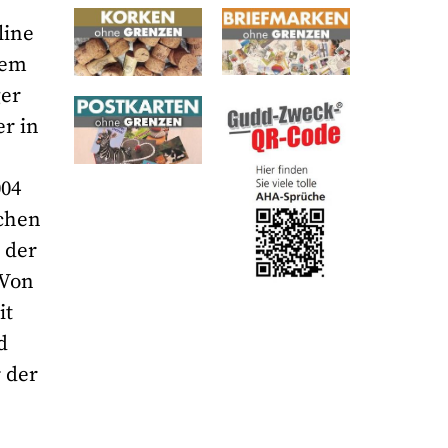
line
dem
ger
er in
004
schen
 der
 Von
it
d
 der