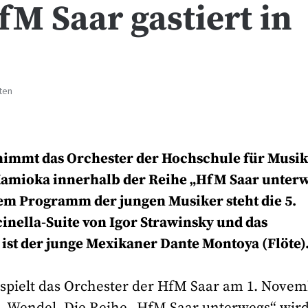
fM Saar gastiert in
ten
immt das Orchester der Hochschule für Musi
 Kamioka innerhalb der Reihe „HfM Saar unter
dem Programm der jungen Musiker steht die 5.
cinella-Suite von Igor Strawinsky und das
t ist der junge Mexikaner Dante Montoya (Flöte)
pielt das Orchester der HfM Saar am 1. Novem
t. Wendel. Die Reihe „HfM Saar unterwegs“ wir