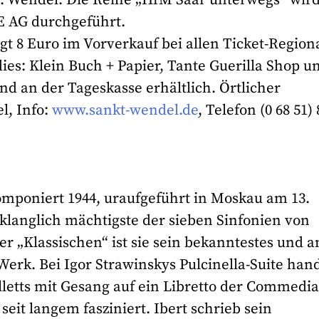
E AG durchgeführt.
igt 8 Euro im Vorverkauf bei allen Ticket-Regiona
dies: Klein Buch + Papier, Tante Guerilla Shop u
nd an der Tageskasse erhältlich. Örtlicher
el, Info:
www.sankt-wendel.de
, Telefon (0 68 51) 
komponiert 1944, uraufgeführt in Moskau am 13.
 klanglich mächtigste der sieben Sinfonien von
er „Klassischen“ ist sie sein bekanntestes und 
rk. Bei Igor Strawinskys Pulcinella-Suite hand
lletts mit Gesang auf ein Libretto der Commedi
 seit langem fasziniert. Ibert schrieb sein