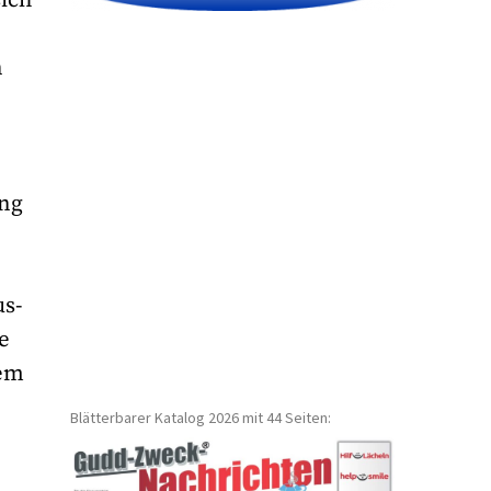
n
ung
us-
e
lem
Blätterbarer Katalog 2026 mit 44 Seiten: