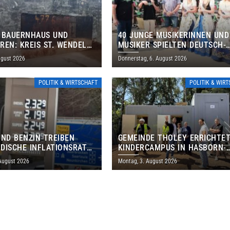
 BAUERNHAUS UND
40 JUNGE MUSIKERINNEN UND
REN: KREIS ST. WENDEL
MUSIKER SPIELTEN DEUTSCH-
M TAG DES OFFENEN
BRASILIANISCHES PROGRAMM 
ugust 2026
Donnerstag, 6. August 2026
S EIN
THOLEY
POLITIK & WIRTSCHAFT
POLITIK & WIR
UND BENZIN TREIBEN
GEMEINDE THOLEY ERRICHTE
DISCHE INFLATIONSRATE
KINDERCAMPUS IN HASBORN-
 AUF 3,2 PROZENT
DAUTWEILER FÜR RUND 8,5 BI
 August 2026
Montag, 3. August 2026
MILLIONEN EURO