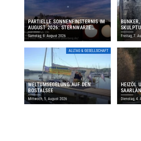
PARTIELLE SONNENFINSTERNIS IM
BUNKER,
AUGUST 2026: STERNWARTE
SKULPTU
PETERBERG ÖFFNET KOSTENLOS
LÄDT ZU
Samstag, 8. August 2026
Freitag, 7. A
IHRE TORE
DENKMAL
ALLTAG & GESELLSCHAFT
WELTUMSEGELUNG AUF DEN
HEIZÖL 
BOSTALSEE
SAARLÄN
IM JULI
Mittwoch, 5. August 2026
Dienstag, 4.