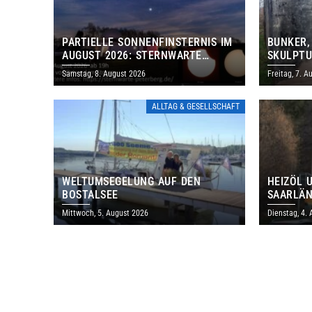
PARTIELLE SONNENFINSTERNIS IM
BUNKER,
AUGUST 2026: STERNWARTE
SKULPTU
PETERBERG ÖFFNET KOSTENLOS
LÄDT ZU
Samstag, 8. August 2026
Freitag, 7. A
IHRE TORE
DENKMAL
ALLTAG & GESELLSCHAFT
WELTUMSEGELUNG AUF DEN
HEIZÖL 
BOSTALSEE
SAARLÄN
IM JULI
Mittwoch, 5. August 2026
Dienstag, 4.