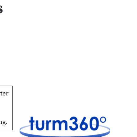
s
ter
ng.