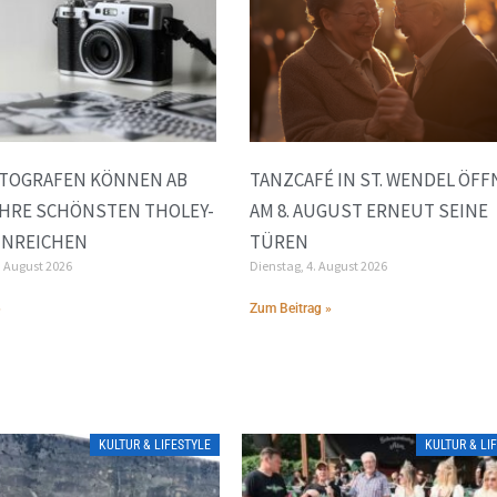
TOGRAFEN KÖNNEN AB
TANZCAFÉ IN ST. WENDEL ÖFF
IHRE SCHÖNSTEN THOLEY-
AM 8. AUGUST ERNEUT SEINE
INREICHEN
TÜREN
. August 2026
Dienstag, 4. August 2026
»
Zum Beitrag »
KULTUR & LIFESTYLE
KULTUR & LI