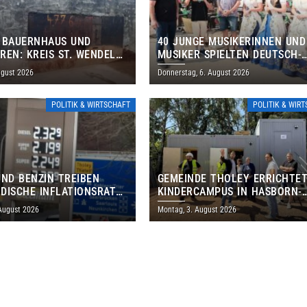
 BAUERNHAUS UND
40 JUNGE MUSIKERINNEN UND
REN: KREIS ST. WENDEL
MUSIKER SPIELTEN DEUTSCH-
M TAG DES OFFENEN
BRASILIANISCHES PROGRAMM 
ugust 2026
Donnerstag, 6. August 2026
S EIN
THOLEY
POLITIK & WIRTSCHAFT
POLITIK & WIR
UND BENZIN TREIBEN
GEMEINDE THOLEY ERRICHTE
DISCHE INFLATIONSRATE
KINDERCAMPUS IN HASBORN-
 AUF 3,2 PROZENT
DAUTWEILER FÜR RUND 8,5 BI
 August 2026
Montag, 3. August 2026
MILLIONEN EURO