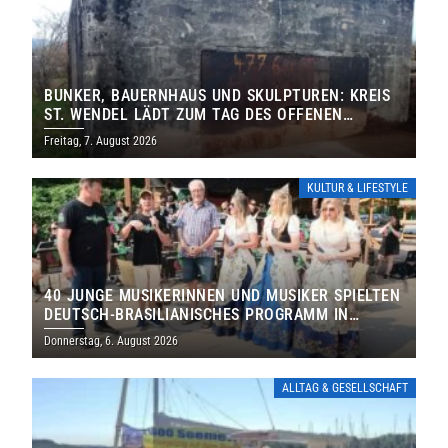
BUNKER, BAUERNHAUS UND SKULPTUREN: KREIS
ST. WENDEL LÄDT ZUM TAG DES OFFENEN
DENKMALS EIN
Freitag, 7. August 2026
KULTUR & LIFESTYLE
40 JUNGE MUSIKERINNEN UND MUSIKER SPIELTEN
DEUTSCH-BRASILIANISCHES PROGRAMM IN
THOLEY
Donnerstag, 6. August 2026
ALLTAG & GESELLSCHAFT