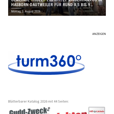
HASBORN-DAUTWEILER FÜR RUND 8,5 BIS 9
MILLIONEN EURO
Montag, 3. August 2026
ANZEIGEN
Blätterbarer Katalog 2026 mit 44 Seiten: