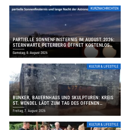
KURZNACHRICHTEN
PARTIELLE SONNENFINSTERNIS IM AUGUST 2026:
STERNWARTE PETERBERG ÖFFNET KOSTENLOS
IHRE TORE
Samstag, 8. August 2026
KULTUR & LIFESTYLE
BUNKER, BAUERNHAUS UND SKULPTUREN: KREIS
ST. WENDEL LÄDT ZUM TAG DES OFFENEN
DENKMALS EIN
Freitag, 7. August 2026
KULTUR & LIFESTYLE