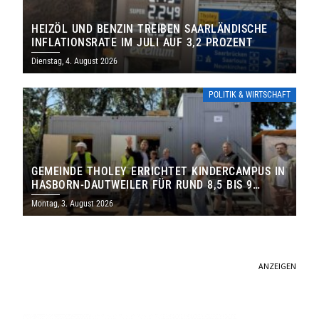
HEIZÖL UND BENZIN TREIBEN SAARLÄNDISCHE
INFLATIONSRATE IM JULI AUF 3,2 PROZENT
Dienstag, 4. August 2026
POLITIK & WIRTSCHAFT
GEMEINDE THOLEY ERRICHTET KINDERCAMPUS IN
HASBORN-DAUTWEILER FÜR RUND 8,5 BIS 9
MILLIONEN EURO
Montag, 3. August 2026
ANZEIGEN