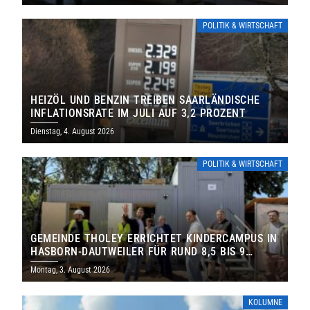
POLITIK & WIRTSCHAFT
HEIZÖL UND BENZIN TREIBEN SAARLÄNDISCHE
INFLATIONSRATE IM JULI AUF 3,2 PROZENT
Dienstag, 4. August 2026
POLITIK & WIRTSCHAFT
GEMEINDE THOLEY ERRICHTET KINDERCAMPUS IN
HASBORN-DAUTWEILER FÜR RUND 8,5 BIS 9
MILLIONEN EURO
Montag, 3. August 2026
KOLUMNE